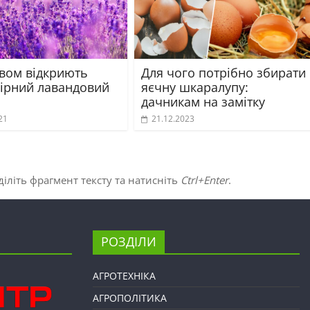
євом відкриють
Для чого потрібно збирати
ірний лавандовий
яєчну шкаралупу:
дачникам на замітку
21
21.12.2023
іліть фрагмент тексту та натисніть
Ctrl+Enter
.
РОЗДІЛИ
АГРОТЕХНІКА
АГРОПОЛІТИКА