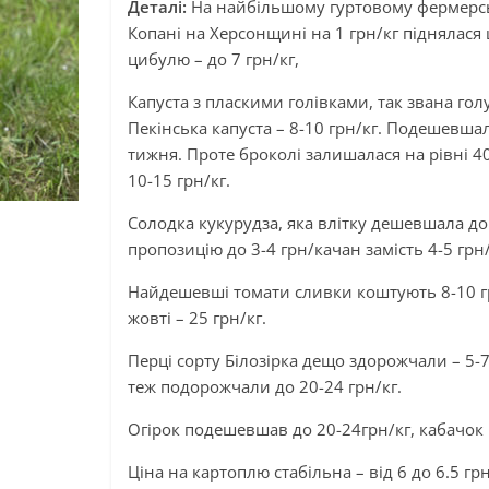
Деталі:
На найбільшому гуртовому фермерськ
Копані на Херсонщині на 1 грн/кг піднялася ц
цибулю – до 7 грн/кг,
Капуста з пласкими голівками, так звана голу
Пекінська капуста – 8-10 грн/кг. Подешевшал
тижня. Проте броколі залишалася на рівні 40
10-15 грн/кг.
Солодка кукурудза, яка влітку дешевшала до
пропозицію до 3-4 грн/качан замість 4-5 грн
Найдешевші томати сливки коштують 8-10 грн/
жовті – 25 грн/кг.
Перці сорту Білозірка дещо здорожчали – 5-7 
теж подорожчали до 20-24 грн/кг.
Огірок подешевшав до 20-24грн/кг, кабачок 
Ціна на картоплю стабільна – від 6 до 6.5 грн/