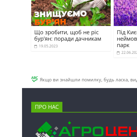
Що зробити, щоб не ріс
Під Ки
бур’ян: поради дачникам
неймов
парк
19.05.2023
22.06.20
Якщо ви знайшли помилку, будь ласка, вид
ПРО НАС