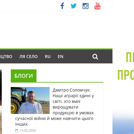
ИЦТВО
ЛЯ СЕЛО
RU
EN
БЛОГИ
Дмитро Соломчук:
Наші аграрії єдині у
світі, хто вміє
вирощувати
продукцію в умовах
сучасної війни й може навчити цього
інших
13.02.2026