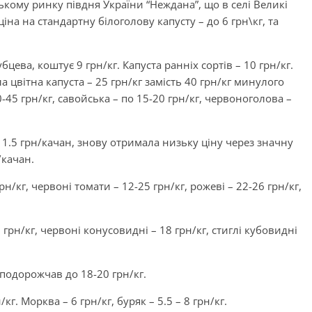
ому ринку півдня України “Неждана”, що в селі Великі
іна на стандартну білоголову капусту – до 6 грн\кг, та
бцева, коштує 9 грн/кг. Капуста ранніх сортів – 10 грн/кг.
а цвітна капуста – 25 грн/кг замість 40 грн/кг минулого
-45 грн/кг, савойська – по 15-20 грн/кг, червоноголова –
 1.5 грн/качан, знову отримала низьку ціну через значну
/качан.
кг, червоні томати – 12-25 грн/кг, рожеві – 22-26 грн/кг,
грн/кг, червоні конусовидні – 18 грн/кг, стиглі кубовидні
подорожчав до 18-20 грн/кг.
кг. Морква – 6 грн/кг, буряк – 5.5 – 8 грн/кг.