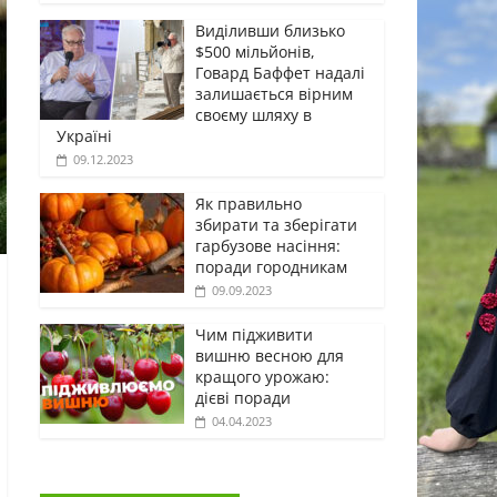
Виділивши близько
$500 мільйонів,
Говард Баффет надалі
залишається вірним
своєму шляху в
Україні
09.12.2023
Як правильно
збирати та зберігати
гарбузове насіння:
поради городникам
09.09.2023
Чим підживити
вишню весною для
кращого урожаю:
дієві поради
04.04.2023