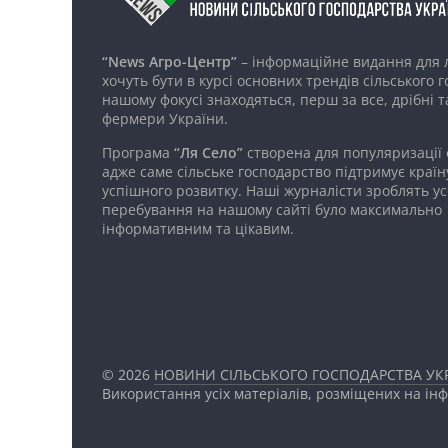
“News Агро-Центр”
– інформаційне видання для 
хочуть бути в курсі основних трендів сільського 
нашому фокусі знаходяться, перш за все, дрібні т
фермери України.
Програма
“Ля Село”
створена для популяризації
адже саме сільське господарство підтримує країн
успішного розвитку. Наші журналісти зроблять ус
перебування на нашому сайті було максимально
інформативним та цікавим.
© 2026
НОВИНИ СІЛЬСЬКОГО ГОСПОДАРСТВА УКР
Використання усіх матеріалів, розміщених на ін