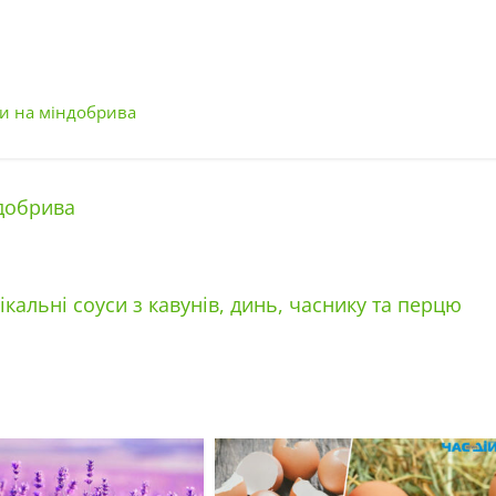
іни на міндобрива
ндобрива
альні соуси з кавунів, динь, часнику та перцю