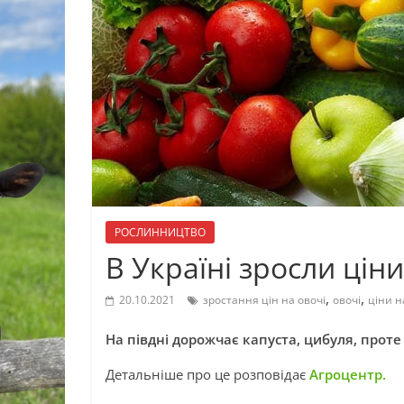
РОСЛИННИЦТВО
В Україні зросли ціни
,
,
20.10.2021
зростання цін на овочі
овочі
ціни н
На півдні дорожчає капуста, цибуля, проте
Детальніше про це розповідає
Агроцентр.