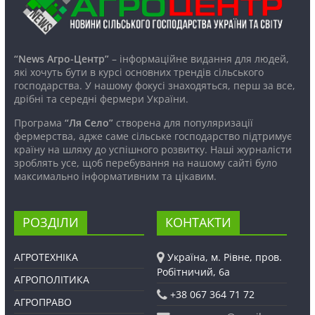
“News Агро-Центр”
– інформаційне видання для людей,
які хочуть бути в курсі основних трендів сільського
господарства. У нашому фокусі знаходяться, перш за все,
дрібні та середні фермери України.
Програма
“Ля Село”
створена для популяризації
фермерства, адже саме сільське господарство підтримує
країну на шляху до успішного розвитку. Наші журналісти
зроблять усе, щоб перебування на нашому сайті було
максимально інформативним та цікавим.
РОЗДІЛИ
КОНТАКТИ
АГРОТЕХНІКА
Україна, м. Рівне, пров.
Робітничий, 6а
АГРОПОЛІТИКА
+38 067 364 71 72
АГРОПРАВО