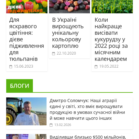
Для
В Україні
Коли
яскравого
вирощують
найкраще
цвітіння:
унікальну
висівати
дієве
кольорову
кукурудзу у
підживлення
картоплю
2022 році за
для
місячним
22.10.2020
тюльпанів
календарем
15.06.2023
19.05.2022
БЛОГИ
Дмитро Соломчук: Наші аграрії
єдині у світі, хто вміє вирощувати
продукцію в умовах сучасної війни
й може навчити цього інших
13.02.2026
Виділивши близько $500 мільйонів,