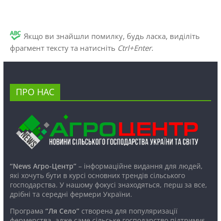
Якщо ви знайшли помилку, будь ласка, виділіть
фрагмент тексту та натисніть
Ctrl+Enter
.
ПРО НАС
“News Агро-Центр”
– інформаційне видання для людей,
які хочуть бути в курсі основних трендів сільського
господарства. У нашому фокусі знаходяться, перш за все,
дрібні та середні фермери України.
Програма
“Ля Село”
створена для популяризації
фермерства, адже саме сільське господарство підтримує