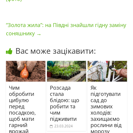
“Золота жила”: на Півдні знайшли гідну заміну
соняшнику
→
Вас може зацікавити:
Чим
Розсада
Як
обробити
стала
підготувати
цибулю
блідою: що
сад до
перед
робити та
зимових
посадкою,
чим
холодів:
щоб мати
підживити
захищаємо
гарний
рослини від
23.03.2024
врожай
морозу