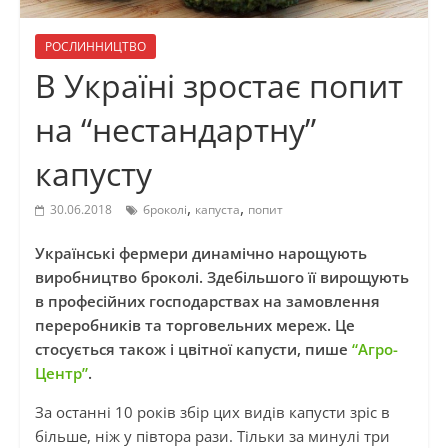
РОСЛИННИЦТВО
В Україні зростає попит
на “нестандартну”
капусту
,
,
30.06.2018
броколі
капуста
попит
У
країнські фермери динамічно нарощують
виробництво броколі. Здебільшого її вирощують
в професійних господарствах на замовлення
переробників та торговельних мереж. Це
стосується також і цвітної капусти, пише
“Агро-
Центр”
.
За останні 10 років збір цих видів капусти зріс в
більше, ніж у півтора рази. Тільки за минулі три