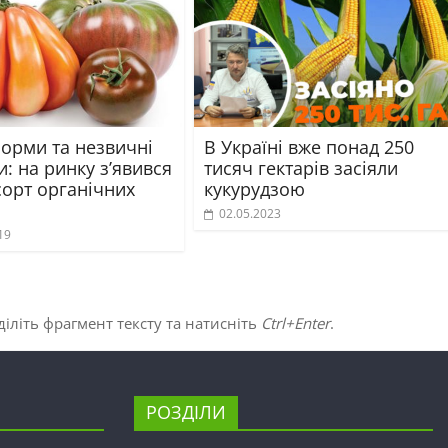
форми та незвичні
В Україні вже понад 250
: на ринку з’явився
тисяч гектарів засіяли
сорт органічних
кукурудзою
02.05.2023
19
іліть фрагмент тексту та натисніть
Ctrl+Enter
.
РОЗДІЛИ