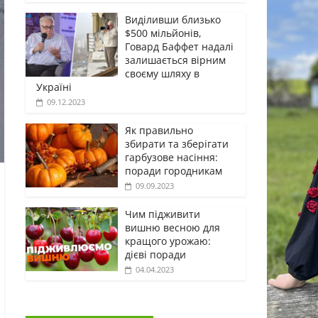
Виділивши близько
$500 мільйонів,
Говард Баффет надалі
залишається вірним
своєму шляху в
Україні
09.12.2023
Як правильно
збирати та зберігати
гарбузове насіння:
поради городникам
09.09.2023
Чим підживити
вишню весною для
кращого урожаю:
дієві поради
04.04.2023