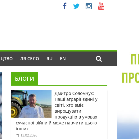
ИЦТВО
ЛЯ СЕЛО
RU
EN
БЛОГИ
Дмитро Соломчук:
Наші аграрії єдині у
світі, хто вміє
вирощувати
продукцію в умовах
сучасної війни й може навчити цього
інших
13.02.2026