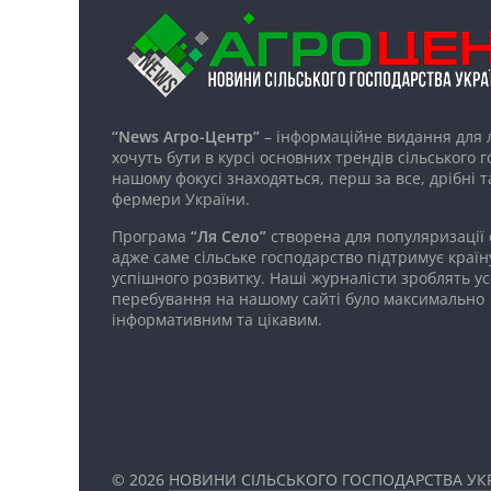
“News Агро-Центр”
– інформаційне видання для 
хочуть бути в курсі основних трендів сільського 
нашому фокусі знаходяться, перш за все, дрібні т
фермери України.
Програма
“Ля Село”
створена для популяризації
адже саме сільське господарство підтримує країн
успішного розвитку. Наші журналісти зроблять ус
перебування на нашому сайті було максимально
інформативним та цікавим.
© 2026
НОВИНИ СІЛЬСЬКОГО ГОСПОДАРСТВА УКР