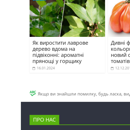
Як виростити лаврове
Дивні 
дерево вдома на
кольори
підвіконні: ароматні
новий 
прянощі у горщику
томатів
16.01.2024
12.12.20
Якщо ви знайшли помилку, будь ласка, вид
ПРО НАС