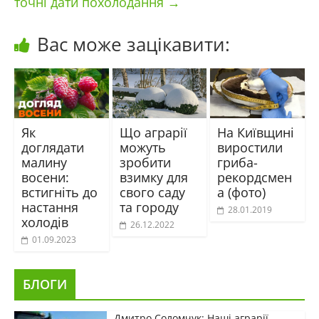
точні дати похолодання
→
Вас може зацікавити:
Як
Що аграрії
На Київщині
доглядати
можуть
виростили
малину
зробити
гриба-
восени:
взимку для
рекордсмен
встигніть до
свого саду
а (фото)
настання
та городу
28.01.2019
холодів
26.12.2022
01.09.2023
БЛОГИ
Дмитро Соломчук: Наші аграрії