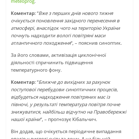
meteoprog
.
Коментар:
“
Вже з перших днів нового тижня
очікується поновлення західного перенесення в
атмосфері, внаслідок чого на територію України
почнуть надходити вологі повітряні маси
атлантичного походження
“, – пояснив синоптик.
За його словами, активізація циклонічної
діяльності спричинить підвищення
температурного фону.
Коментар:
“
Ближче до вихідних за рахунок
поступової перебудови синоптичних процесів,
відбудеться надходження повітряних мас із
півночі, у результаті температура повітря почне
знижуватися, найбільш відчутно на Правобережжі
нашої країни
“, – прогнозує Кібальчич.
Він додав, що очікується періодичне випадання
опадів у вигляді снігу та дощу. А на більшій