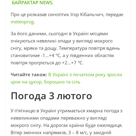
БАЙРАКТАР NEWS
.
Про це розказав синоптик Ігор Кібальчич, передає
meteoprog
.
За його даними, сьогодні в Україні місцями
очікуються невеликі опади у вигляді мокрого
снігу, мряки та дощу. Температура повітря вдень
становитиме -1…+4 °С, а у південних областях
повітря прогріється до +2…+7 °С.
Читайте також:
В Україні з початком року зросли
ціни на цукор, борошно та сіль
Погода 3 лютого
У п’ятницю в Україні утримається хмарна погода з
невеликими опадами переважно у вигляді
мокрого снігу. На дорогах країни буде ожеледиця.
Вітер змінних напрямків, 3 – 8 м/с, у західній