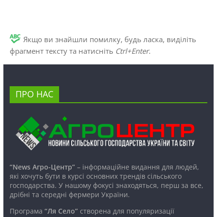
Якщо ви знайшли помилку, будь ласка, виділіть
фрагмент тексту та натисніть
Ctrl+Enter
.
ПРО НАС
“News Агро-Центр”
– інформаційне видання для людей,
які хочуть бути в курсі основних трендів сільського
господарства. У нашому фокусі знаходяться, перш за все,
дрібні та середні фермери України.
Програма
“Ля Село”
створена для популяризації