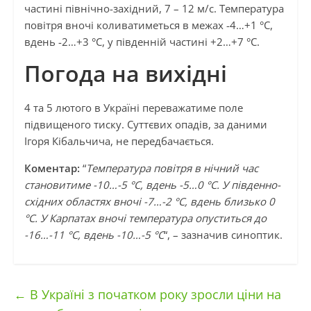
частині північно-західний, 7 – 12 м/с. Температура
повітря вночі коливатиметься в межах -4…+1 °С,
вдень -2…+3 °С, у південній частині +2…+7 °С.
Погода на вихідні
4 та 5 лютого в Україні переважатиме поле
підвищеного тиску. Суттєвих опадів, за даними
Ігоря Кібальчича, не передбачається.
Коментар:
“
Температура повітря в нічний час
становитиме -10…-5 °С, вдень -5…0 °С. У південно-
східних областях вночі -7…-2 °С, вдень близько 0
°С. У Карпатах вночі температура опуститься до
-16…-11 °С, вдень -10…-5 °С
“, – зазначив синоптик.
←
В Україні з початком року зросли ціни на