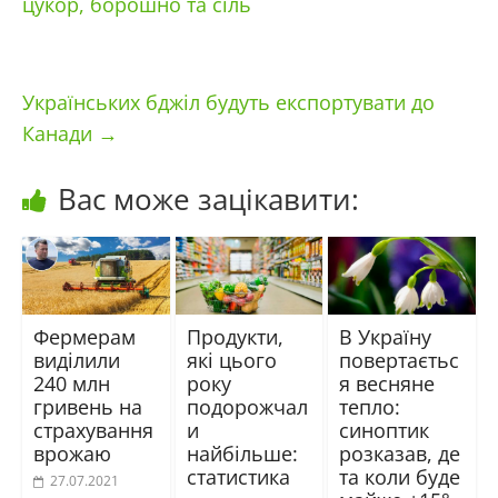
цукор, борошно та сіль
Українських бджіл будуть експортувати до
Канади
→
Вас може зацікавити:
Фермерам
Продукти,
В Україну
виділили
які цього
повертаєтьс
240 млн
року
я весняне
гривень на
подорожчал
тепло:
страхування
и
синоптик
врожаю
найбільше:
розказав, де
статистика
та коли буде
27.07.2021