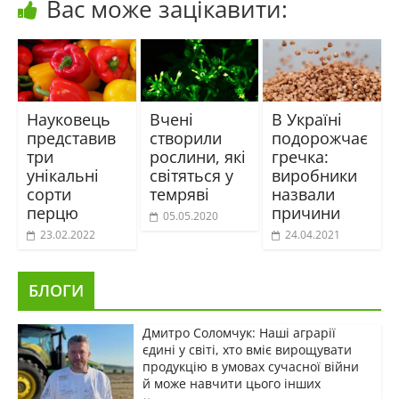
Вас може зацікавити:
Науковець
Вчені
В Україні
представив
створили
подорожчає
три
рослини, які
гречка:
унікальні
світяться у
виробники
сорти
темряві
назвали
перцю
причини
05.05.2020
23.02.2022
24.04.2021
БЛОГИ
Дмитро Соломчук: Наші аграрії
єдині у світі, хто вміє вирощувати
продукцію в умовах сучасної війни
й може навчити цього інших