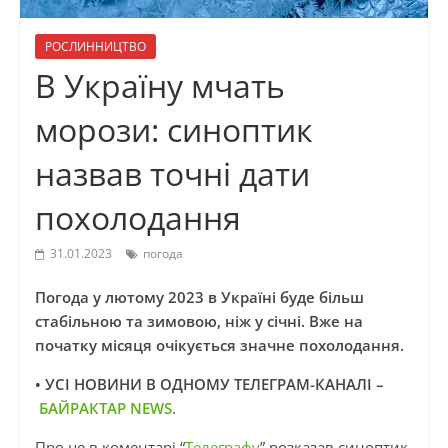
РОСЛИННИЦТВО
В Україну мчать
морози: синоптик
назвав точні дати
похолодання
31.01.2023
погода
Погода у лютому 2023 в Україні буде більш
стабільною та зимовою, ніж у січні. Вже на
початку місяця очікується значне похолодання.
• УСІ НОВИНИ В ОДНОМУ ТЕЛЕГРАМ-КАНАЛІ –
БАЙРАКТАР NEWS
.
Про це в коментарі “
Телеграфу
” розказав синоптик