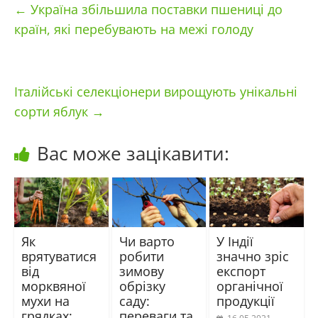
←
Україна збільшила поставки пшениці до
країн, які перебувають на межі голоду
Італійські селекціонери вирощують унікальні
сорти яблук
→
Вас може зацікавити:
Як
Чи варто
У Індії
врятуватися
робити
значно зріс
від
зимову
експорт
морквяної
обрізку
органічної
мухи на
саду:
продукції
грядках:
переваги та