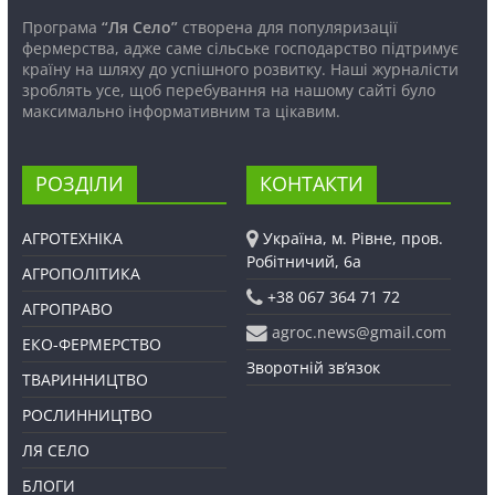
Програма
“Ля Село”
створена для популяризації
фермерства, адже саме сільське господарство підтримує
країну на шляху до успішного розвитку. Наші журналісти
зроблять усе, щоб перебування на нашому сайті було
максимально інформативним та цікавим.
РОЗДІЛИ
КОНТАКТИ
АГРОТЕХНІКА
Україна, м. Рівне, пров.
Робітничий, 6а
АГРОПОЛІТИКА
+38 067 364 71 72
АГРОПРАВО
agroc.news@gmail.com
ЕКО-ФЕРМЕРСТВО
Зворотній зв’язок
ТВАРИННИЦТВО
РОСЛИННИЦТВО
ЛЯ СЕЛО
БЛОГИ