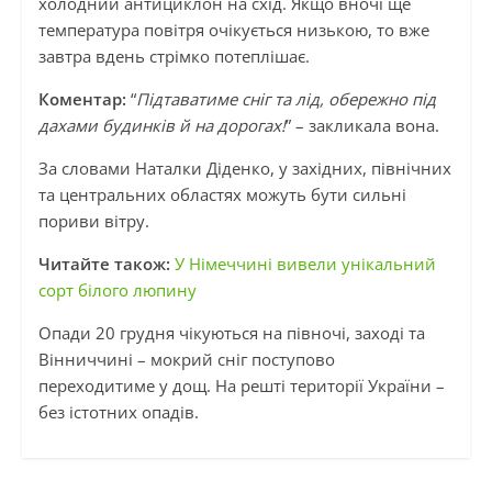
холодний антициклон на схід. Якщо вночі ще
температура повітря очікується низькою, то вже
завтра вдень стрімко потеплішає.
Коментар:
“
Підтаватиме сніг та лід, обережно під
дахами будинків й на дорогах!
” – закликала вона.
За словами Наталки Діденко, у західних, північних
та центральних областях можуть бути сильні
пориви вітру.
Читайте також:
У Німеччині вивели унікальний
сорт білого люпину
Опади 20 грудня чікуються на півночі, заході та
Вінниччині – мокрий сніг поступово
переходитиме у дощ. На решті території України –
без істотних опадів.