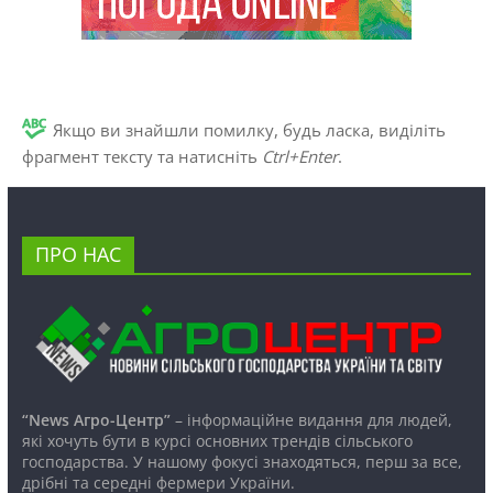
Якщо ви знайшли помилку, будь ласка, виділіть
фрагмент тексту та натисніть
Ctrl+Enter
.
ПРО НАС
“News Агро-Центр”
– інформаційне видання для людей,
які хочуть бути в курсі основних трендів сільського
господарства. У нашому фокусі знаходяться, перш за все,
дрібні та середні фермери України.