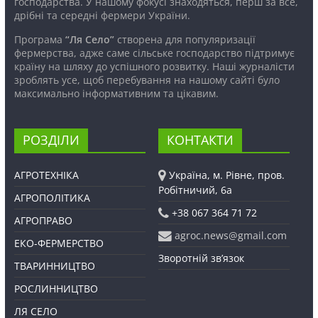
господарства. У нашому фокусі знаходяться, перш за все,
дрібні та середні фермери України.
Програма
“Ля Село”
створена для популяризації
фермерства, адже саме сільське господарство підтримує
країну на шляху до успішного розвитку. Наші журналісти
зроблять усе, щоб перебування на нашому сайті було
максимально інформативним та цікавим.
РОЗДІЛИ
КОНТАКТИ
АГРОТЕХНІКА
Україна, м. Рівне, пров.
Робітничий, 6а
АГРОПОЛІТИКА
+38 067 364 71 72
АГРОПРАВО
agroc.news@gmail.com
ЕКО-ФЕРМЕРСТВО
Зворотній зв’язок
ТВАРИННИЦТВО
РОСЛИННИЦТВО
ЛЯ СЕЛО