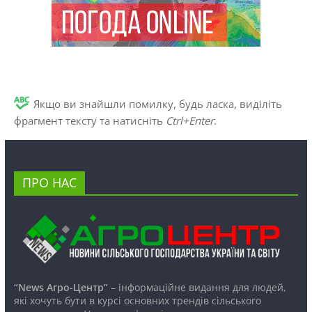
Якщо ви знайшли помилку, будь ласка, виділіть
фрагмент тексту та натисніть
Ctrl+Enter
.
ПРО НАС
“News Агро-Центр”
– інформаційне видання для людей,
які хочуть бути в курсі основних трендів сільського