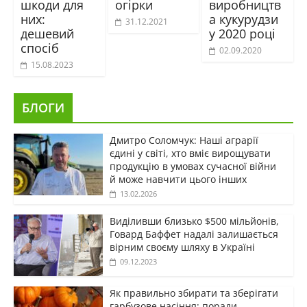
шкоди для
огірки
виробництв
них:
а кукурудзи
31.12.2021
дешевий
у 2020 році
спосіб
02.09.2020
15.08.2023
БЛОГИ
Дмитро Соломчук: Наші аграрії
єдині у світі, хто вміє вирощувати
продукцію в умовах сучасної війни
й може навчити цього інших
13.02.2026
Виділивши близько $500 мільйонів,
Говард Баффет надалі залишається
вірним своєму шляху в Україні
09.12.2023
Як правильно збирати та зберігати
гарбузове насіння: поради