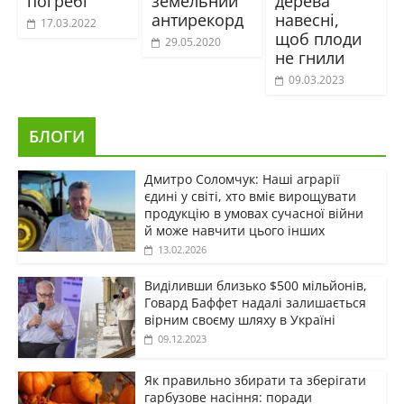
погребі
земельний
дерева
антирекорд
навесні,
17.03.2022
щоб плоди
29.05.2020
не гнили
09.03.2023
БЛОГИ
Дмитро Соломчук: Наші аграрії
єдині у світі, хто вміє вирощувати
продукцію в умовах сучасної війни
й може навчити цього інших
13.02.2026
Виділивши близько $500 мільйонів,
Говард Баффет надалі залишається
вірним своєму шляху в Україні
09.12.2023
Як правильно збирати та зберігати
гарбузове насіння: поради