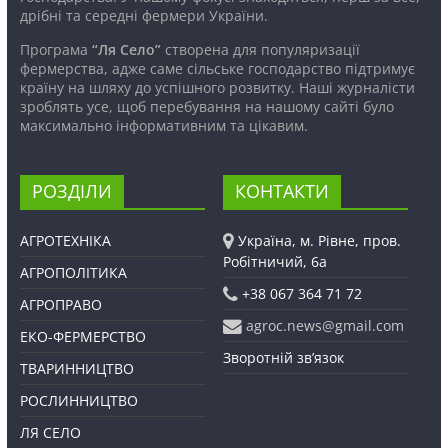
дрібні та середні фермери України.
Програма
“Ля Село”
створена для популяризації
фермерства, адже саме сільське господарство підтримує
країну на шляху до успішного розвитку. Наші журналісти
зроблять усе, щоб перебування на нашому сайті було
максимально інформативним та цікавим.
РОЗДІЛИ
КОНТАКТИ
АГРОТЕХНІКА
Україна, м. Рівне, пров.
Робітничий, 6а
АГРОПОЛІТИКА
+38 067 364 71 72
АГРОПРАВО
agroc.news@gmail.com
ЕКО-ФЕРМЕРСТВО
Зворотній зв’язок
ТВАРИННИЦТВО
РОСЛИННИЦТВО
ЛЯ СЕЛО