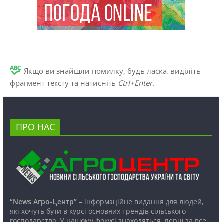
Якщо ви знайшли помилку, будь ласка, виділіть
фрагмент тексту та натисніть
Ctrl+Enter
.
ПРО НАС
“News Агро-Центр”
– інформаційне видання для людей,
які хочуть бути в курсі основних трендів сільського
господарства. У нашому фокусі знаходяться, перш за все,