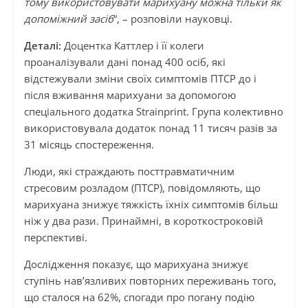
тому використовувати марихуану можна тільки як
допоміжний засіб
“, – розповіли науковці.
Деталі:
Доцентка Каттлер і її колеги
проаналізували дані понад 400 осіб, які
відстежували зміни своїх симптомів ПТСР до і
після вживання марихуани за допомогою
спеціального додатка Strainprint. Група колективно
використовувала додаток понад 11 тисяч разів за
31 місяць спостереження.
Люди, які страждають посттравматичним
стресовим розладом (ПТСР), повідомляють, що
марихуана знижує тяжкість їхніх симптомів більш
ніж у два рази. Принаймні, в короткостроковій
перспективі.
Дослідження показує, що марихуана знижує
ступінь нав’язливих повторних переживань того,
що сталося на 62%, спогади про погану подію