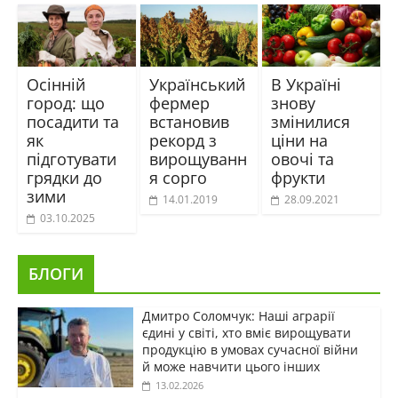
Осінній
Український
В Україні
город: що
фермер
знову
посадити та
встановив
змінилися
як
рекорд з
ціни на
підготувати
вирощуванн
овочі та
грядки до
я сорго
фрукти
зими
14.01.2019
28.09.2021
03.10.2025
БЛОГИ
Дмитро Соломчук: Наші аграрії
єдині у світі, хто вміє вирощувати
продукцію в умовах сучасної війни
й може навчити цього інших
13.02.2026