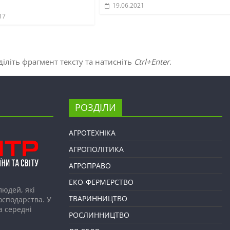
19.06.2021
17
іліть фрагмент тексту та натисніть
Ctrl+Enter
.
РОЗДІЛИ
АГРОТЕХНІКА
АГРОПОЛІТИКА
АГРОПРАВО
ЕКО-ФЕРМЕРСТВО
людей, які
ТВАРИННИЦТВО
господарства. У
а середні
РОСЛИННИЦТВО