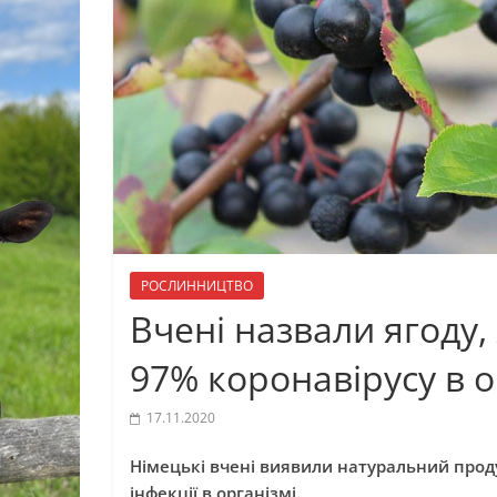
РОСЛИННИЦТВО
Вчені назвали ягоду,
97% коронавірусу в о
17.11.2020
Німецькі вчені виявили натуральний проду
інфекції в організмі.