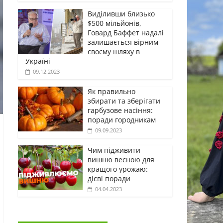
Виділивши близько
$500 мільйонів,
Говард Баффет надалі
залишається вірним
своєму шляху в
Україні
09.12.2023
Як правильно
збирати та зберігати
гарбузове насіння:
поради городникам
09.09.2023
Чим підживити
вишню весною для
кращого урожаю:
дієві поради
04.04.2023