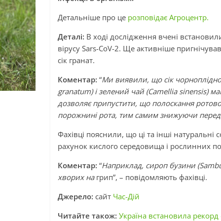
Детальніше про це
розповідає Агроцентр.
Деталі:
В ході дослідження вчені встановил
вірусу Sars-СoV-2. Ще активніше пригнічував
сік гранат.
Коментар:
“
Ми виявили, що сік чорноплідної 
granatum) і зелений чай (Camellia sinensis) 
дозволяє припустити, що полоскання ротово
порожнині рота, тим самим знижуючи перед
Фахівці пояснили, що ці та інші натуральні 
рахунок кислого середовища і рослинних по
Коментар:
“
Наприклад, сироп бузини (Sambu
хворих на
грип”, – повідомляють фахівці.
Джерело:
сайт
Час-Дій
Читайте також:
Україна встановила рекорд