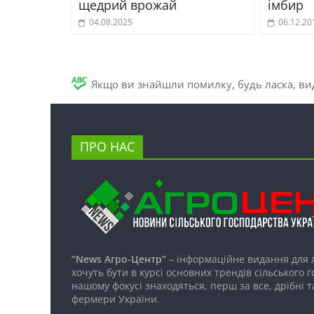
щедрий врожай
імбир
04.08.2025
06.12.20
Якщо ви знайшли помилку, будь ласка, вид
ПРО НАС
“News Агро-Центр”
– інформаційне видання для 
хочуть бути в курсі основних трендів сільського 
нашому фокусі знаходяться, перш за все, дрібні т
фермери України.