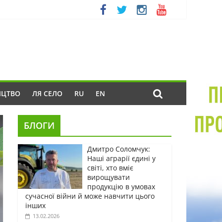
ИЦТВО
ЛЯ СЕЛО
RU
EN
БЛОГИ
Дмитро Соломчук:
Наші аграрії єдині у
світі, хто вміє
вирощувати
продукцію в умовах
сучасної війни й може навчити цього
інших
13.02.2026