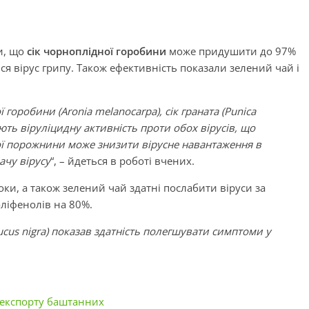
и, що
сік чорноплідної горобини
може придушити до 97%
ся вірус грипу. Також ефективність показали зелений чай і
горобини (Aronia melanocarpa), сік граната (Punica
мають віруліцидну активність проти обох вірусів, що
ї порожнини може знизити вірусне навантаження в
ачу вірусу
“, – йдеться в роботі вчених.
соки, а також зелений чай здатні послабити віруси за
ліфенолів на 80%.
cus nigra) показав здатність полегшувати симптоми у
 експорту баштанних