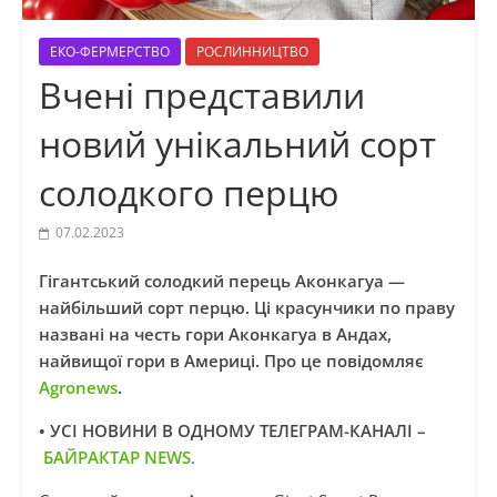
ЕКО-ФЕРМЕРСТВО
РОСЛИННИЦТВО
Вчені представили
новий унікальний сорт
солодкого перцю
07.02.2023
Гігантський солодкий перець Аконкагуа —
найбільший сорт перцю. Ці красунчики по праву
названі на честь гори Аконкагуа в Андах,
найвищої гори в Америці.
Про це повідомляє
Agronews
.
• УСІ НОВИНИ В ОДНОМУ ТЕЛЕГРАМ-КАНАЛІ –
БАЙРАКТАР NEWS
.