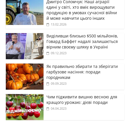
Дмитро Соломчук: Наші аграрії
єдині у світі, хто вміє вирощувати
продукцію в умовах сучасної війни
й може навчити цього інших
13.02.2026
Виділивши близько $500 мільйонів,
Говард Баффет надалі залишається
вірним своєму шляху в Україні
09.12.2023
Як правильно збирати та зберігати
гарбузове насіння: поради
городникам
09.09.2023
Чим підживити вишню весною для
кращого урожаю: дієві поради
04.04.2023