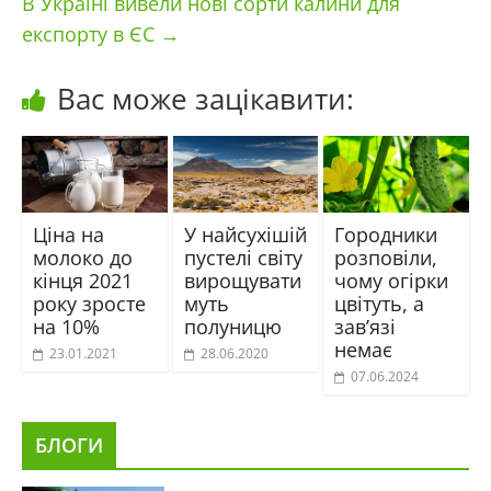
В Україні вивели нові сорти калини для
експорту в ЄС
→
Вас може зацікавити:
Ціна на
У найсухішій
Городники
молоко до
пустелі світу
розповіли,
кінця 2021
вирощувати
чому огірки
року зросте
муть
цвітуть, а
на 10%
полуницю
зав’язі
немає
23.01.2021
28.06.2020
07.06.2024
БЛОГИ