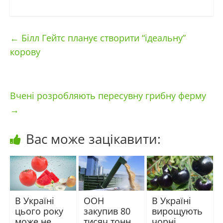
←
Білл Гейтс планує створити “ідеальну”
корову
Вчені розробляють пересувну грибну ферму
→
Вас може зацікавити:
В Україні
ООН
В Україні
цього року
закупив 80
вирощують
може не
тисяч тонн
чорні