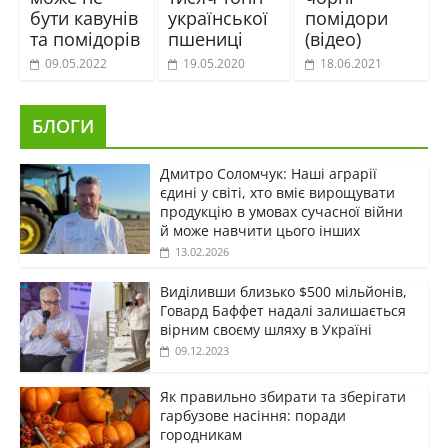
бути кавунів
української
помідори
та помідорів
пшениці
(відео)
09.05.2022
19.05.2020
18.06.2021
БЛОГИ
Дмитро Соломчук: Наші аграрії
єдині у світі, хто вміє вирощувати
продукцію в умовах сучасної війни
й може навчити цього інших
13.02.2026
Виділивши близько $500 мільйонів,
Говард Баффет надалі залишається
вірним своєму шляху в Україні
09.12.2023
Як правильно збирати та зберігати
гарбузове насіння: поради
городникам