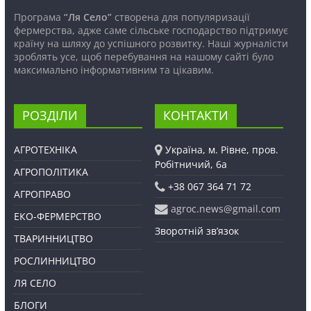
Програма
“Ля Село”
створена для популяризації
фермерства, адже саме сільське господарство підтримує
країну на шляху до успішного розвитку. Наші журналісти
зроблять усе, щоб перебування на нашому сайті було
максимально інформативним та цікавим.
РОЗДІЛИ
КОНТАКТИ
АГРОТЕХНІКА
Україна, м. Рівне, пров.
Робітничий, 6а
АГРОПОЛІТИКА
+38 067 364 71 72
АГРОПРАВО
agroc.news@gmail.com
ЕКО-ФЕРМЕРСТВО
Зворотній зв’язок
ТВАРИННИЦТВО
РОСЛИННИЦТВО
ЛЯ СЕЛО
БЛОГИ