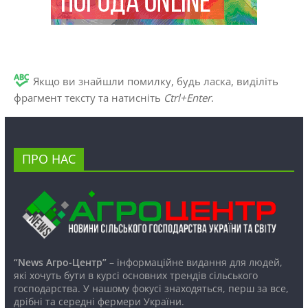
Якщо ви знайшли помилку, будь ласка, виділіть
фрагмент тексту та натисніть
Ctrl+Enter
.
ПРО НАС
“News Агро-Центр”
– інформаційне видання для людей,
які хочуть бути в курсі основних трендів сільського
господарства. У нашому фокусі знаходяться, перш за все,
дрібні та середні фермери України.