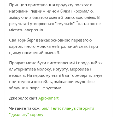
Принцип приготування продукту полягає в
нагріванні певним чином білка і крохмалю,
змішуючи з багатою омега-3 рапсовою олією. В
результаті утворюється “емульсія”. Їжа також не
містить алергенів.
Єва Торнберг вважає основною перевагою
картопляного молока нейтральний смак і при
цьому насичений омега-3.
Продукт може бути виготовлений і проданий як
альтернатива молоку, йогурту, морозива і
вершків. На першому етапі Єва Торнберг планує
приготувати коктейль, змішавши емульсію з
яблучним пюре і фруктами.
Джерело:
сайт
Agro-smart
Читайте також:
Білл Гейтс планує створити
“ідеальну” корову