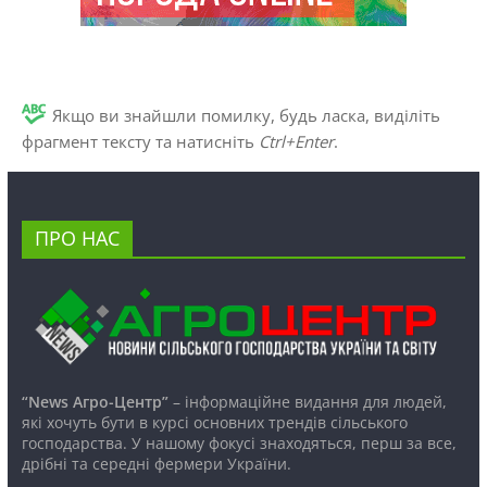
Якщо ви знайшли помилку, будь ласка, виділіть
фрагмент тексту та натисніть
Ctrl+Enter
.
ПРО НАС
“News Агро-Центр”
– інформаційне видання для людей,
які хочуть бути в курсі основних трендів сільського
господарства. У нашому фокусі знаходяться, перш за все,
дрібні та середні фермери України.