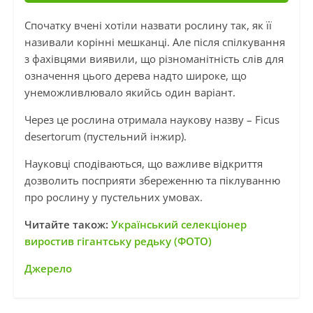
Спочатку вчені хотіли назвати рослину так, як її
називали корінні мешканці. Але після спілкування
з фахівцями виявили, що різноманітність слів для
означення цього дерева надто широке, що
унеможливлювало якийсь один варіант.
Через це рослина отримала наукову назву – Ficus
desertorum (пустельний інжир).
Науковці сподіваються, що важливе відкриття
дозволить посприяти збереженню та піклуванню
про рослину у пустельних умовах.
Читайте також:
Український селекціонер
виростив гігантську редьку (ФОТО)
Джерело