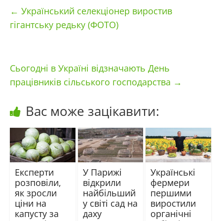
←
Український селекціонер виростив
гігантську редьку (ФОТО)
Сьогодні в Україні відзначають День
працівників сільського господарства
→
Вас може зацікавити:
Експерти
У Парижі
Українські
розповіли,
відкрили
фермери
як зросли
найбільший
першими
ціни на
у світі сад на
виростили
капусту за
даху
органічні