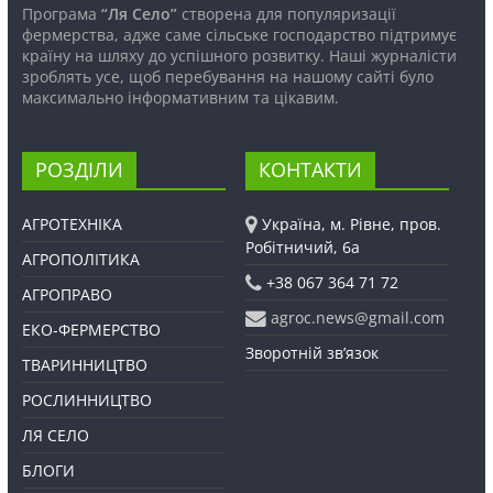
Програма
“Ля Село”
створена для популяризації
фермерства, адже саме сільське господарство підтримує
країну на шляху до успішного розвитку. Наші журналісти
зроблять усе, щоб перебування на нашому сайті було
максимально інформативним та цікавим.
РОЗДІЛИ
КОНТАКТИ
АГРОТЕХНІКА
Україна, м. Рівне, пров.
Робітничий, 6а
АГРОПОЛІТИКА
+38 067 364 71 72
АГРОПРАВО
agroc.news@gmail.com
ЕКО-ФЕРМЕРСТВО
Зворотній зв’язок
ТВАРИННИЦТВО
РОСЛИННИЦТВО
ЛЯ СЕЛО
БЛОГИ