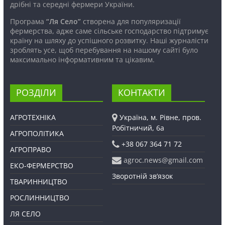
дрібні та середні фермери України.
Програма
“Ля Село”
створена для популяризації
фермерства, адже саме сільське господарство підтримує
країну на шляху до успішного розвитку. Наші журналісти
зроблять усе, щоб перебування на нашому сайті було
максимально інформативним та цікавим.
РОЗДІЛИ
КОНТАКТИ
АГРОТЕХНІКА
Україна, м. Рівне, пров.
Робітничий, 6а
АГРОПОЛІТИКА
+38 067 364 71 72
АГРОПРАВО
agroc.news@gmail.com
ЕКО-ФЕРМЕРСТВО
Зворотній зв’язок
ТВАРИННИЦТВО
РОСЛИННИЦТВО
ЛЯ СЕЛО