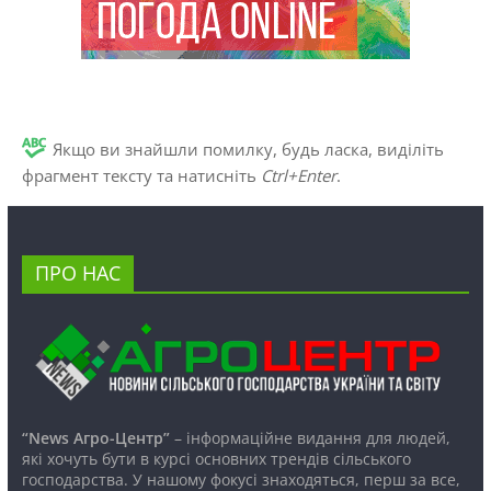
Якщо ви знайшли помилку, будь ласка, виділіть
фрагмент тексту та натисніть
Ctrl+Enter
.
ПРО НАС
“News Агро-Центр”
– інформаційне видання для людей,
які хочуть бути в курсі основних трендів сільського
господарства. У нашому фокусі знаходяться, перш за все,