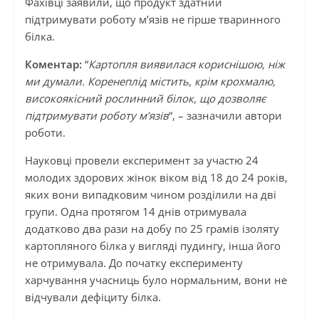
Фахівці заявили, що продукт здатний
підтримувати роботу м’язів не гірше тваринного
білка.
Коментар:
“
Картопля виявилася кориснішою, ніж
ми думали. Коренеплід містить, крім крохмалю,
високоякісний рослинний білок, що дозволяє
підтримувати роботу м’язів
“, – зазначили автори
роботи.
Науковці провели експеримент за участю 24
молодих здорових жінок віком від 18 до 24 років,
яких вони випадковим чином розділили на дві
групи. Одна протягом 14 днів отримувала
додатково два рази на добу по 25 грамів ізоляту
картопляного білка у вигляді пудингу, інша його
не отримувала. До початку експерименту
харчування учасниць було нормальним, вони не
відчували дефіциту білка.