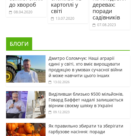
до хвороб
картоплі у
деревах:
світі
поради
08.04.2020
садівників
13.07.2020
07.08.2023
БЛОГИ
Дмитро Соломчук: Наші аграрії
єдині у світі, хто вміє вирощувати
продукцію в умовах сучасної війни
й може навчити цього інших
13.02.2026
Виділивши близько $500 мільйонів,
Говард Баффет надалі залишається
вірним своєму шляху в Україні
09.12.2023
Як правильно збирати та зберігати
гарбузове насіння: поради