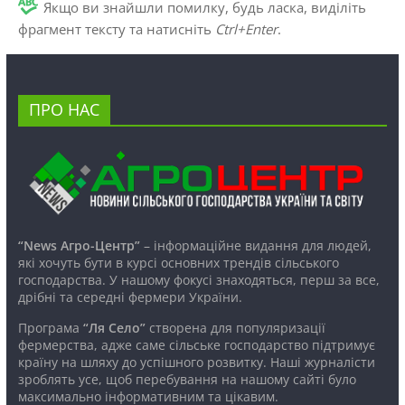
Якщо ви знайшли помилку, будь ласка, виділіть
фрагмент тексту та натисніть
Ctrl+Enter
.
ПРО НАС
“News Агро-Центр”
– інформаційне видання для людей,
які хочуть бути в курсі основних трендів сільського
господарства. У нашому фокусі знаходяться, перш за все,
дрібні та середні фермери України.
Програма
“Ля Село”
створена для популяризації
фермерства, адже саме сільське господарство підтримує
країну на шляху до успішного розвитку. Наші журналісти
зроблять усе, щоб перебування на нашому сайті було
максимально інформативним та цікавим.