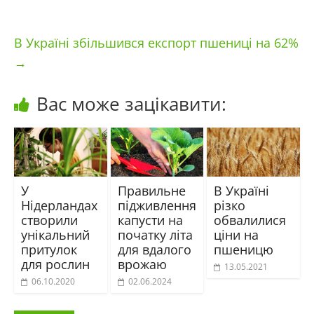
В Україні збільшився експорт пшениці на 62%
→
Вас може зацікавити:
У
Правильне
В Україні
Нідерландах
підживлення
різко
створили
капусти на
обвалилися
унікальний
початку літа
ціни на
притулок
для вдалого
пшеницю
для рослин
врожаю
13.05.2021
06.10.2020
02.06.2024