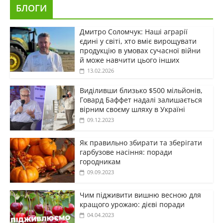
БЛОГИ
Дмитро Соломчук: Наші аграрії
єдині у світі, хто вміє вирощувати
продукцію в умовах сучасної війни
й може навчити цього інших
13.02.2026
Виділивши близько $500 мільйонів,
Говард Баффет надалі залишається
вірним своєму шляху в Україні
09.12.2023
Як правильно збирати та зберігати
гарбузове насіння: поради
городникам
09.09.2023
Чим підживити вишню весною для
кращого урожаю: дієві поради
04.04.2023