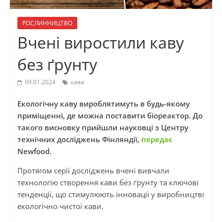
РОСЛИННИЦТВО
Вчені виростили каву
без ґрунту
09.01.2024
кава
Екологічну каву вироблятимуть в будь-якому
приміщенні, де можна поставити біореактор. До
такого висновку прийшли науковці з Центру
технічних досліджень Фінляндії,
передає
Newfood.
Протягом серії досліджень вчені вивчали
технологію створення кави без ґрунту та ключові
тенденції, що стимулюють інновації у виробництві
екологічно чистої кави.