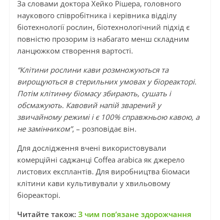
За словами доктора Хейко Рішера, головного
наукового співробітника і керівника відділу
біотехнології рослин, біотехнологічний підхід є
повністю прозорим із набагато менш складним
ланцюжком створення вартості.
“Клітини рослини кави розмножуються та
вирощуються в стерильних умовах у біореакторі.
Потім клітинну біомасу збирають, сушать і
обсмажують. Кавовий напій зварений у
звичайному режимі і є 100% справжньою кавою, а
не замінником”
, – розповідає він.
Для дослідження вчені використовували
комерційні саджанці Coffea arabica як джерело
листових експлантів. Для виробництва біомаси
клітини кави культивували у хвильовому
біореакторі.
Читайте також:
З чим повʼязане здорожчання