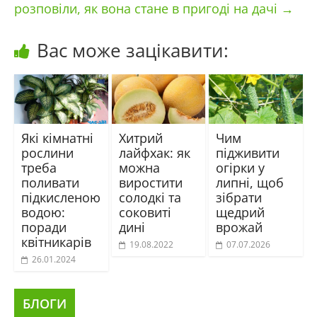
розповіли, як вона стане в пригоді на дачі
→
Вас може зацікавити:
Які кімнатні
Хитрий
Чим
рослини
лайфхак: як
підживити
треба
можна
огірки у
поливати
виростити
липні, щоб
підкисленою
солодкі та
зібрати
водою:
соковиті
щедрий
поради
дині
врожай
квітникарів
19.08.2022
07.07.2026
26.01.2024
БЛОГИ