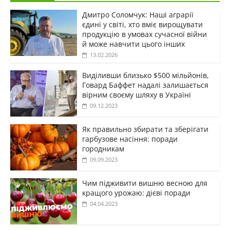
Дмитро Соломчук: Наші аграрії
єдині у світі, хто вміє вирощувати
продукцію в умовах сучасної війни
й може навчити цього інших
13.02.2026
Виділивши близько $500 мільйонів,
Говард Баффет надалі залишається
вірним своєму шляху в Україні
09.12.2023
Як правильно збирати та зберігати
гарбузове насіння: поради
городникам
09.09.2023
Чим підживити вишню весною для
кращого урожаю: дієві поради
04.04.2023