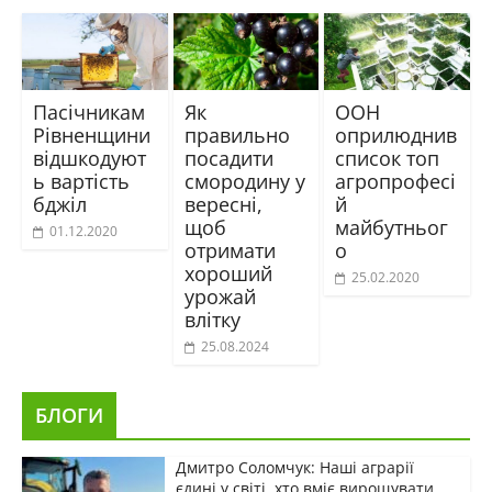
Пасічникам
Як
ООН
Рівненщини
правильно
оприлюднив
відшкодуют
посадити
список топ
ь вартість
смородину у
агропрофесі
бджіл
вересні,
й
щоб
майбутньог
01.12.2020
отримати
о
хороший
25.02.2020
урожай
влітку
25.08.2024
БЛОГИ
Дмитро Соломчук: Наші аграрії
єдині у світі, хто вміє вирощувати