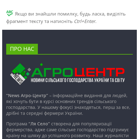
Якщо ви знайшли помилку, будь ласка, виділіть
фрагмент тексту та натисніть
Ctrl+Enter
.
ПРО НАС
“News Агро-Центр”
– інформаційне видання для людей,
які хочуть бути в курсі основних трендів сільського
господарства. У нашому фокусі знаходяться, перш за все,
дрібні та середні фермери України.
Програма
“Ля Село”
створена для популяризації
фермерства, адже саме сільське господарство підтримує
країну на шляху до успішного розвитку. Наші журналісти