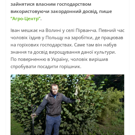
зайнятися власним господарством
використовуючи закордонний досвід, пише
“Агро-Центр”
.
Іван мешкає на Волині у селі
Пірванча
. Певний час
чоловік їздив у Польщу на заробітки, де працював
на горіхових господарствах. Саме там він набув
знання та досвід вирощування даної культури.
По поверненню в Україну, чоловік вирішив
спробувати посадити горішник.