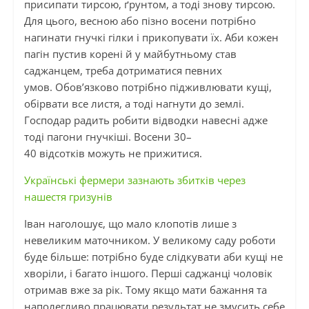
присипати тирсою, ґрунтом, а тоді знову тирсою.
Для цього, весною або пізно восени потрібно
нагинати гнучкі гілки
і
прикопувати їх. Аби кожен
пагін пустив корені й у майбутньому став
саджанцем, треба дотриматися певних
умов. Обов’язково потрібно підживлювати кущі,
обірвати все листя, а тоді нагнути до землі.
Господар радить робити відводки навесні адже
тоді пагони гнучкіші. Восени 30–
40 відсотків можуть не прижитися.
Українські фермери зазнають збитків через
нашестя гризунів
Іван наголошує, що мало клопотів лише з
невеликим маточником. У великому саду роботи
буде більше: потрібно буде слідкувати аби кущі не
хворіли, і багато іншого. Перші саджанці чоловік
отримав вже за рік. Тому якщо мати бажання та
наполегливо працювати результат не змусить себе