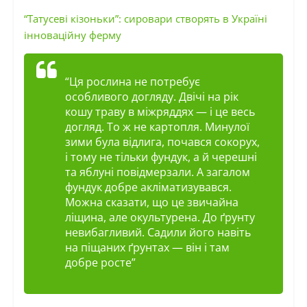
“Татусеві кізоньки”: сировари створять в Україні
інноваційну ферму
“Ця рослина не потребує
особливого догляду. Двічі на рік
кошу траву в міжряддях — ​і це весь
догляд. То ж не картопля. Минулої
зими була відлига, почався сокорух,
і тому не тільки фундук, а й черешні
та яблуні повідмерзали. А загалом
фундук добре акліматизувався.
Можна сказати, що це звичайна
ліщина, але окультурена. До ґрунту
невибагливий. Садили його навіть
на піщаних ґрунтах — ​він і там
добре росте”