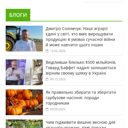
БЛОГИ
Дмитро Соломчук: Наші аграрії
єдині у світі, хто вміє вирощувати
продукцію в умовах сучасної війни
й може навчити цього інших
13.02.2026
Виділивши близько $500 мільйонів,
Говард Баффет надалі залишається
вірним своєму шляху в Україні
09.12.2023
Як правильно збирати та зберігати
гарбузове насіння: поради
городникам
09.09.2023
Чим підживити вишню весною для
кращого урожаю: дієві поради