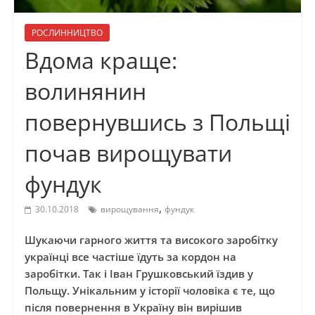
РОСЛИННИЦТВО
Вдома краще:
волинянин
повернувшись з Польщі
почав вирощувати
фундук
,
30.10.2018
вирощування
фундук
Шукаючи гарного життя та високого заробітку
українці все частіше їдуть за кордон на
заробітки. Так і Іван
Грушковський
їздив у
Польщу. Унікальним
у
історії чоловіка є те, що
після повернення в Україну він вирішив