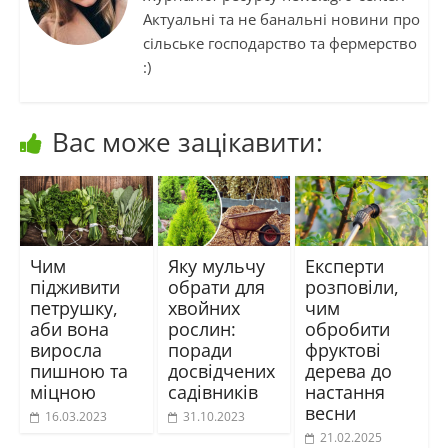
Актуальні та не банальні новини про
сільське господарство та фермерство
:)
Вас може зацікавити:
Чим
Яку мульчу
Експерти
підживити
обрати для
розповіли,
петрушку,
хвойних
чим
аби вона
рослин:
обробити
виросла
поради
фруктові
пишною та
досвідчених
дерева до
міцною
садівників
настання
весни
16.03.2023
31.10.2023
21.02.2025