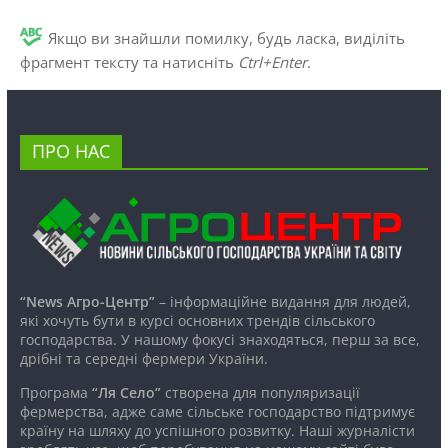
Якщо ви знайшли помилку, будь ласка, виділіть
фрагмент тексту та натисніть
Ctrl+Enter
.
ПРО НАС
“News Агро-Центр”
– інформаційне видання для людей,
які хочуть бути в курсі основних трендів сільського
господарства. У нашому фокусі знаходяться, перш за все,
дрібні та середні фермери України.
Програма
“Ля Село”
створена для популяризації
фермерства, адже саме сільське господарство підтримує
країну на шляху до успішного розвитку. Наші журналісти