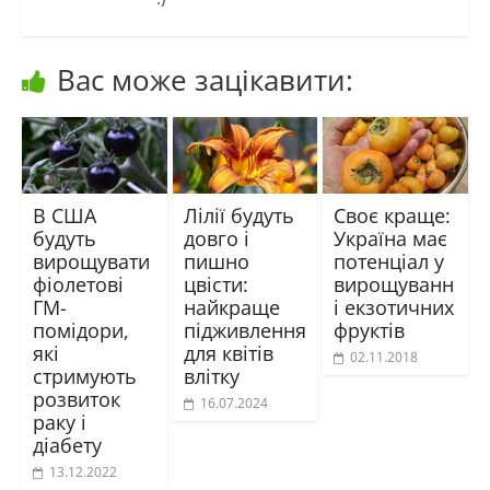
Вас може зацікавити:
В США
Лілії будуть
Своє краще:
будуть
довго і
Україна має
вирощувати
пишно
потенціал у
фіолетові
цвісти:
вирощуванн
ГМ-
найкраще
і екзотичних
помідори,
підживлення
фруктів
які
для квітів
02.11.2018
стримують
влітку
розвиток
16.07.2024
раку і
діабету
13.12.2022