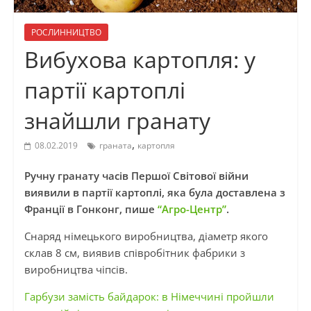
РОСЛИННИЦТВО
Вибухова картопля: у
партії картоплі
знайшли гранату
,
08.02.2019
граната
картопля
Ручну гранату часів Першої Світової війни
виявили в партії картоплі, яка була доставлена з
Франції в Гонконг, пише
“Агро-Центр”
.
Снаряд німецького виробництва, діаметр якого
склав 8 см, виявив співробітник фабрики з
виробництва чіпсів.
Гарбузи замість байдарок: в Німеччині пройшли