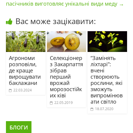
пасічників виготовляє унікальні види меду
→
Вас може зацікавити:
Агрономи
Селекціонер
“Замінять
розповіли,
з Закарпаття
ліхтарі”:
де краще
зібрав
вчені
вирощувати
перший
створюють
баклажани
врожай
рослини, які
морозостійк
зможуть
22.03.2024
их ківі
випромінюв
ати світло
22.05.2019
18.07.2020
БЛОГИ