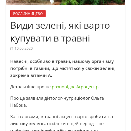
РОСЛИННИЦТВО
Види зелені, які варто
купувати в травні
10.05.2020
Навесні, особливо в травні, нашому організму
потрібні вітаміни, що містяться у свіжій зелені,
зокрема вітамін А.
Детальніше про це
розповідає Агроцентр
Про це заявила дієтолог-нутриціолог Ольга
Набока.
За її словами, в травні акцент варто зробити на
листову зелень
, оскільки в цей період – це
найефективніший засіб для зміцнення