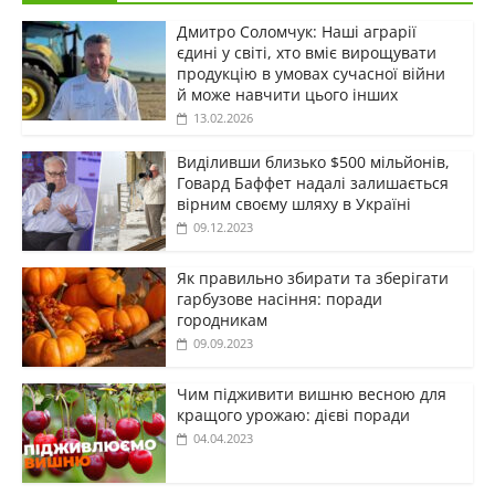
Дмитро Соломчук: Наші аграрії
єдині у світі, хто вміє вирощувати
продукцію в умовах сучасної війни
й може навчити цього інших
13.02.2026
Виділивши близько $500 мільйонів,
Говард Баффет надалі залишається
вірним своєму шляху в Україні
09.12.2023
Як правильно збирати та зберігати
гарбузове насіння: поради
городникам
09.09.2023
Чим підживити вишню весною для
кращого урожаю: дієві поради
04.04.2023