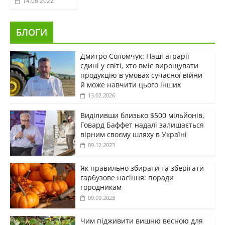
14.06.2022
БЛОГИ
Дмитро Соломчук: Наші аграрії
єдині у світі, хто вміє вирощувати
продукцію в умовах сучасної війни
й може навчити цього інших
13.02.2026
Виділивши близько $500 мільйонів,
Говард Баффет надалі залишається
вірним своєму шляху в Україні
09.12.2023
Як правильно збирати та зберігати
гарбузове насіння: поради
городникам
09.09.2023
Чим підживити вишню весною для