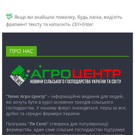
Якщо ви знайшли помилку, будь ласка, виділіть
фрагмент тексту та натисніть
Ctrl+Enter
.
ПРО НАС
“News Агро-Центр”
– інформаційне видання для людей,
які хочуть бути в курсі основних трендів сільського
господарства. У нашому фокусі знаходяться, перш за все,
дрібні та середні фермери України.
Програма
“Ля Село”
створена для популяризації
фермерства, адже саме сільське господарство підтримує