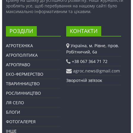
країну на шляху до успішного розвитку. Наші журналісти
зроблять усе, щоб перебування на нашому сайті було
максимально інформативним та цікавим.
РОЗДІЛИ
КОНТАКТИ
АГРОТЕХНІКА
Україна, м. Рівне, пров.
Робітничий, 6а
АГРОПОЛІТИКА
+38 067 364 71 72
АГРОПРАВО
agroc.news@gmail.com
ЕКО-ФЕРМЕРСТВО
Зворотній зв’язок
ТВАРИННИЦТВО
РОСЛИННИЦТВО
ЛЯ СЕЛО
БЛОГИ
ФОТОГАЛЕРЕЯ
ІНШЕ