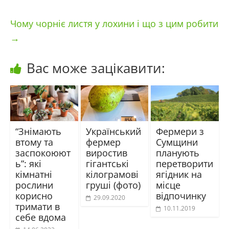
Чому чорніє листя у лохини і що з цим робити
→
Вас може зацікавити:
“Знімають
Український
Фермери з
втому та
фермер
Сумщини
заспокоюют
виростив
планують
ь”: які
гігантські
перетворити
кімнатні
кілограмові
ягідник на
рослини
груші (фото)
місце
корисно
відпочинку
29.09.2020
тримати в
10.11.2019
себе вдома