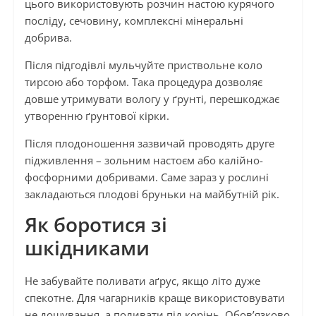
цього використовують розчин настою курячого
посліду, сечовину, комплексні мінеральні
добрива.
Після підгодівлі мульчуйте приствольне коло
тирсою або торфом. Така процедура дозволяє
довше утримувати вологу у ґрунті, перешкоджає
утворенню ґрунтової кірки.
Після плодоношення зазвичай проводять друге
підживлення – зольним настоєм або калійно-
фосфорними добривами. Саме зараз у рослині
закладаються плодові бруньки на майбутній рік.
Як боротися зі
шкідниками
Не забувайте поливати аґрус, якщо літо дуже
спекотне. Для чагарників краще використовувати
не дощування, а поливати під корінь. Обов’язково