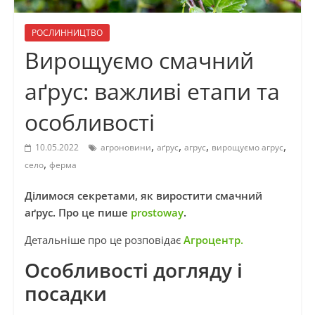
РОСЛИННИЦТВО
Вирощуємо смачний
аґрус: важливі етапи та
особливості
,
,
,
,
10.05.2022
агроновини
аґрус
агрус
вирощуємо агрус
,
село
ферма
Ділимося секретами, як виростити смачний
аґрус. Про це пише
prostoway
.
Детальніше про це розповідає
Агроцентр.
Особливості догляду і
посадки