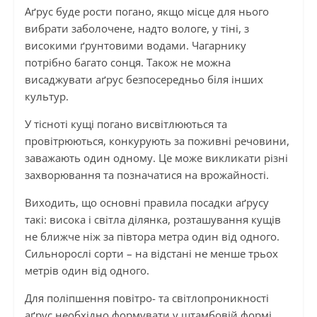
Аґрус буде рости погано, якщо місце для нього
вибрати заболочене, надто вологе, у тіні, з
високими ґрунтовими водами. Чагарнику
потрібно багато сонця. Також не можна
висаджувати аґрус безпосередньо біля інших
культур.
У тісноті кущі погано висвітлюються та
провітрюються, конкурують за поживні речовини,
заважають один одному. Це може викликати різні
захворювання та позначатися на врожайності.
Виходить, що основні правила посадки аґрусу
такі: висока і світла ділянка, розташування кущів
не ближче ніж за півтора метра один від одного.
Сильнорослі сорти – на відстані не менше трьох
метрів один від одного.
Для поліпшення повітро- та світлопроникності
аґрус необхідно формувати у штамбовій формі