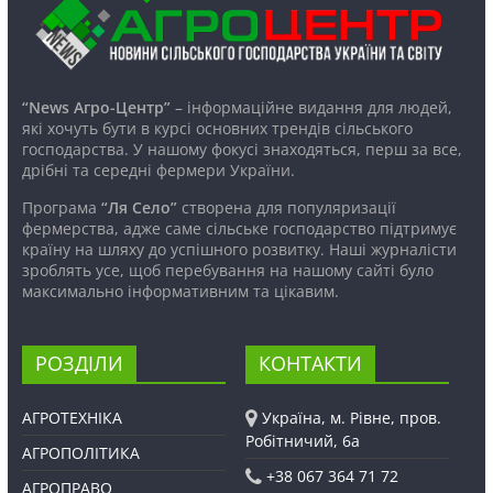
“News Агро-Центр”
– інформаційне видання для людей,
які хочуть бути в курсі основних трендів сільського
господарства. У нашому фокусі знаходяться, перш за все,
дрібні та середні фермери України.
Програма
“Ля Село”
створена для популяризації
фермерства, адже саме сільське господарство підтримує
країну на шляху до успішного розвитку. Наші журналісти
зроблять усе, щоб перебування на нашому сайті було
максимально інформативним та цікавим.
РОЗДІЛИ
КОНТАКТИ
АГРОТЕХНІКА
Україна, м. Рівне, пров.
Робітничий, 6а
АГРОПОЛІТИКА
+38 067 364 71 72
АГРОПРАВО