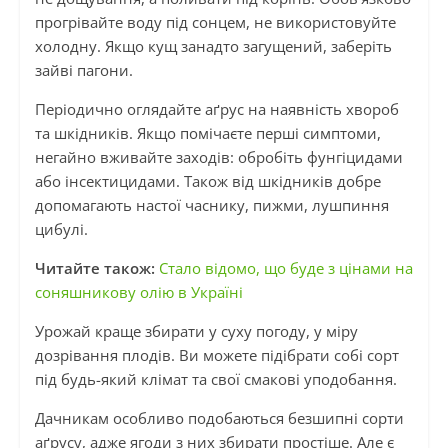
прогрівайте воду під сонцем, не використовуйте
холодну. Якщо кущ занадто загущений, заберіть
зайві пагони.
Періодично оглядайте аґрус на наявність хвороб
та шкідників. Якщо помічаєте перші симптоми,
негайно вживайте заходів: обробіть фунгіцидами
або інсектицидами. Також від шкідників добре
допомагають настої часнику, пижми, лушпиння
цибулі.
Читайте також:
Стало відомо, що буде з цінами на
соняшникову олію в Україні
Урожай краще збирати у суху погоду, у міру
дозрівання плодів. Ви можете підібрати собі сорт
під будь-який клімат та свої смакові уподобання.
Дачникам особливо подобаються безшипні сорти
аґрусу, адже ягоди з них збирати простіше. Але є