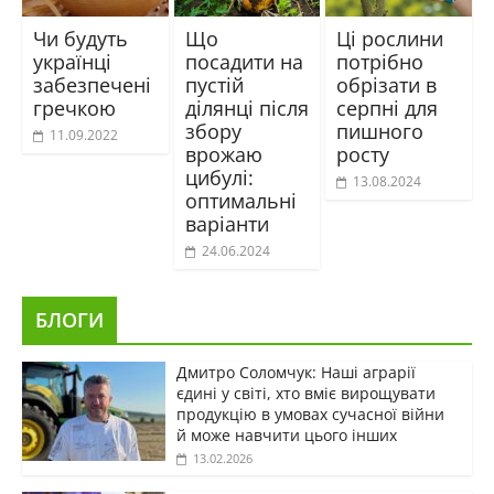
Чи будуть
Що
Ці рослини
українці
посадити на
потрібно
забезпечені
пустій
обрізати в
гречкою
ділянці після
серпні для
збору
пишного
11.09.2022
врожаю
росту
цибулі:
13.08.2024
оптимальні
варіанти
24.06.2024
БЛОГИ
Дмитро Соломчук: Наші аграрії
єдині у світі, хто вміє вирощувати
продукцію в умовах сучасної війни
й може навчити цього інших
13.02.2026