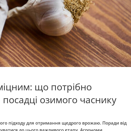
міцним: що потрібно
и посадці озимого часнику
ого підходу для отримання щедрого врожаю. Поради від
туватися до цього важливого етапу. Агрономи