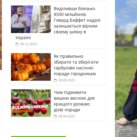
Виділивши близько
$500 мільйонів,
Говард Баффет надалі
залишається вірним
своєму шляху в
Україні
09.12.2023
Як правильно
збирати та зберігати
гарбузове насіння:
поради городникам
09.09.2023
Чим підживити
вишню весною для
кращого урожаю:
дієві поради
04.04.2023