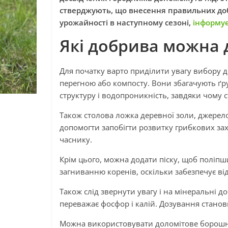
стверджують, що внесення правильних доб
урожайності в наступному сезоні,
інформу
Які добрива можна 
Для початку варто приділити увагу вибору 
перегною або компосту. Вони збагачують ґ
структуру і водопроникність, завдяки чому
Також столова ложка деревної золи, джерело
допомогти запобігти розвитку грибкових за
часнику.
Крім цього, можна додати піску, щоб поліпш
загниванню коренів, оскільки забезпечує від
Також слід звернути увагу і на мінеральні 
переважає фосфор і калій. Дозування станов
Можна використовувати доломітове борошно,