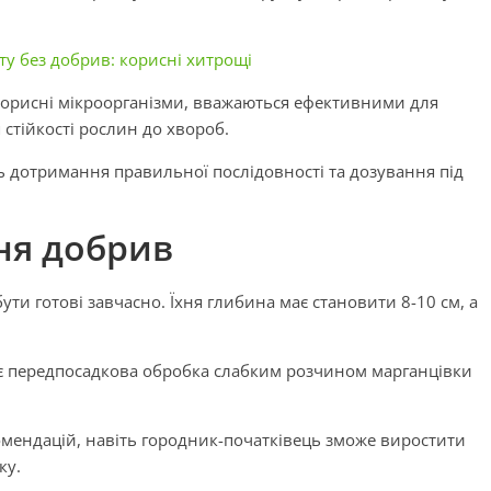
ту без добрив: корисні хитрощі
ь корисні мікроорганізми, вважаються ефективними для
стійкості рослин до хвороб.
ь дотримання правильної послідовності та дозування під
ня добрив
ти готові завчасно. Їхня глибина має становити 8-10 см, а
є передпосадкова обробка слабким розчином марганцівки
мендацій, навіть городник-початківець зможе виростити
ку.