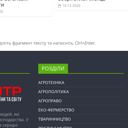
ти
16.12.2020
20
іліть фрагмент тексту та натисніть
Ctrl+Enter
.
РОЗДІЛИ
АГРОТЕХНІКА
АГРОПОЛІТИКА
АГРОПРАВО
ЕКО-ФЕРМЕРСТВО
людей, які
ТВАРИННИЦТВО
господарства. У
а середні