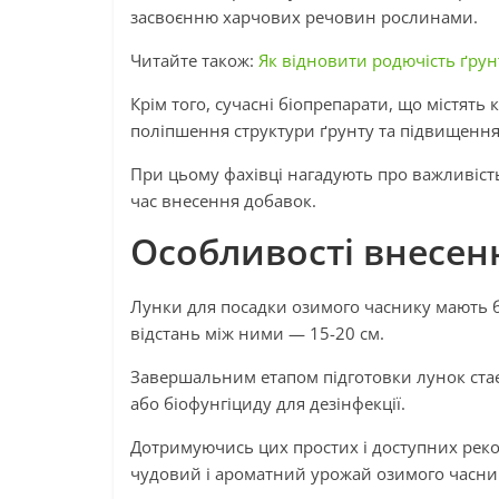
засвоєнню харчових речовин рослинами.
Читайте також:
Як відновити родючість ґрун
Крім того, сучасні біопрепарати, що містят
поліпшення структури ґрунту та підвищення 
При цьому фахівці нагадують про важливіст
час внесення добавок.
Особливості внесен
Лунки для посадки озимого часнику мають бу
відстань між ними — 15-20 см.
Завершальним етапом підготовки лунок ста
або біофунгіциду для дезінфекції.
Дотримуючись цих простих і доступних реко
чудовий і ароматний урожай озимого часни