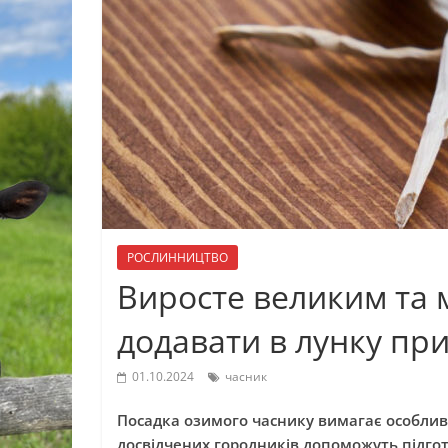
РОСЛИННИЦТВО
Виросте великим та 
додавати в лунку пр
01.10.2024
часник
Посадка озимого часнику вимагає особлив
досвідчених городників допоможуть підго