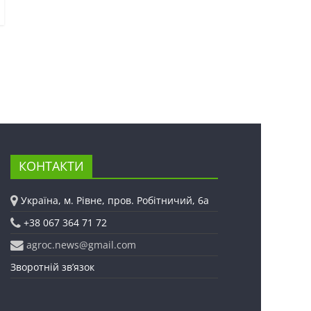
КОНТАКТИ
Україна, м. Рівне, пров. Робітничий, 6а
+38 067 364 71 72
agroc.news@gmail.com
Зворотній зв’язок