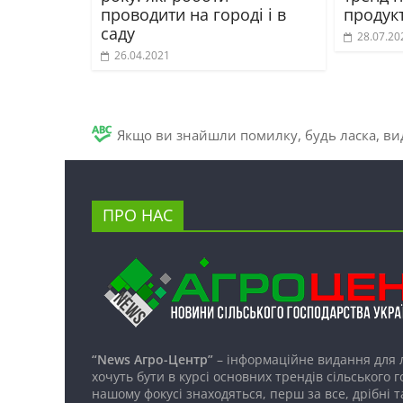
проводити на городі і в
продук
саду
28.07.20
26.04.2021
Якщо ви знайшли помилку, будь ласка, вид
ПРО НАС
“News Агро-Центр”
– інформаційне видання для 
хочуть бути в курсі основних трендів сільського 
нашому фокусі знаходяться, перш за все, дрібні т