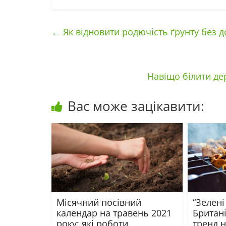
←
Як відновити родючість ґрунту без д
Навіщо білити де
Вас може зацікавити:
Місячний посівний
“Зелені
календар на травень 2021
Британі
року: які роботи
тренд н