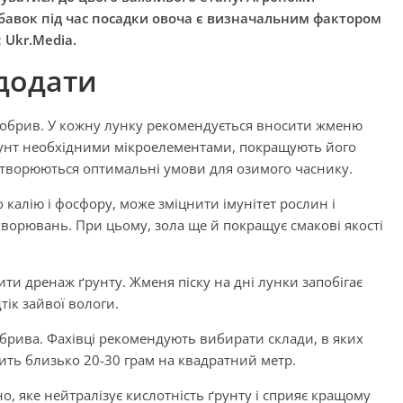
авок під час посадки овоча є визначальним фактором
є
Ukr.Media.
додати
добрив. У кожну лунку рекомендується вносити жменю
рунт необхідними мікроелементами, покращують його
 створюються оптимальні умови для озимого часнику.
 калію і фосфору, може зміцнити імунітет рослин і
хворювань. При цьому, зола ще й покращує смакові якості
ити дренаж ґрунту. Жменя піску на дні лунки запобігає
тік зайвої вологи.
добрива. Фахівці рекомендують вибирати склади, в яких
ить близько 20-30 грам на квадратний метр.
 яке нейтралізує кислотність ґрунту і сприяє кращому