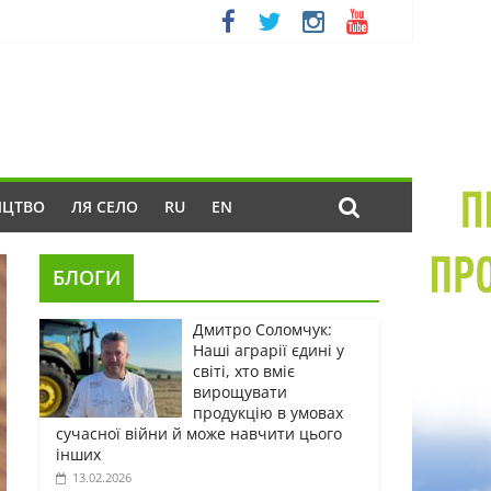
ИЦТВО
ЛЯ СЕЛО
RU
EN
БЛОГИ
Дмитро Соломчук:
Наші аграрії єдині у
світі, хто вміє
вирощувати
продукцію в умовах
сучасної війни й може навчити цього
інших
13.02.2026