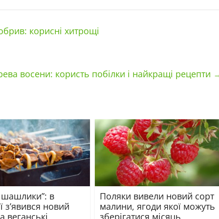
обрив: корисні хитрощі
рева восени: користь побілки і найкращі рецепти
 шашлики”: в
Поляки вивели новий сорт
ї з’явився новий
малини, ягоди якої можуть
а веганські
зберігатися місяць