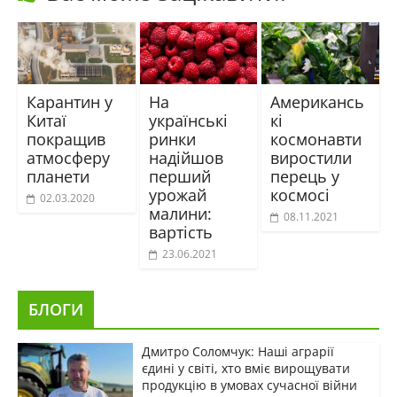
Карантин у
На
Американсь
Китаї
українські
кі
покращив
ринки
космонавти
атмосферу
надійшов
виростили
планети
перший
перець у
урожай
космосі
02.03.2020
малини:
08.11.2021
вартість
23.06.2021
БЛОГИ
Дмитро Соломчук: Наші аграрії
єдині у світі, хто вміє вирощувати
продукцію в умовах сучасної війни