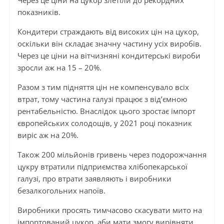
Через це ціни на цукор злетіли до рекордних
показників.
Кондитери страждають від високих цін на цукор,
оскільки він складає значну частину усіх виробів.
Через це ціни на вітчизняні кондитерські вироби
зросли аж на 15 – 20%.
Разом з тим підняття цін не компенсувало всіх
втрат, тому частина галузі працює з від’ємною
рентабельністю. Внаслідок цього зростає імпорт
європейських солодощів, у 2021 році показник
виріс аж на 20%.
Також 200 мільйонів гривень через подорожчання
цукру втратили підприємства хлібопекарської
галузі, про втрати заявляють і виробники
безалкогольних напоїв.
Виробники просять тимчасово скасувати мито на
імпортований цукор, аби мати змогу вирівняти