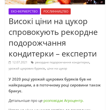
ЕКО-ФЕРМЕРСТВО
РОСЛИННИЦТВО
Високі ціни на цукор
спровокують рекордне
подорожчання
кондитерки – експерти
,
12.07.2021
рекордне подорожчання кондитерки
,
урожай цукрових буряків
ціни на цукор
У 2020 році урожай цукрових буряків був не
найкращим, а в поточному році сировини також
бракує.
Детальніше про це
розповідає Агроцентр.