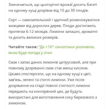
Зазначається, що цьогорічні врожаї досить багаті
на одному кущі дозріває від 10 до 30 плодів.
Сорт — самозапильний і здатний розмножуватися
живцями від дорослих дерев. Плоди достигають
протягом 6-12 місяців. Лимони запашні, ароматні
та досить великих розмірів.
Читайте також:
“До +16”: синоптики розповіли,
якою буде погода у січні
Смак і запах даних лимонів цитрусовий, але при
повному дозріванні смак стає менш кислим.
Цікаво спостерігати, що на одному кущі є цвіт,
зав’язь, зелені та стиглі лимони. Уже після
дозрівання на стадії повної стиглості лимони
передають на консервний цех, де будуть
використані для виготовлення соку березового з
лимоном.