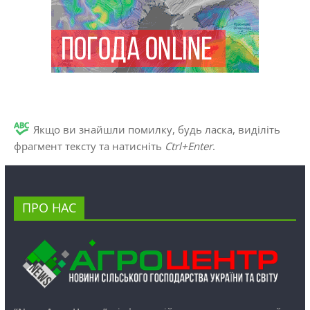
Якщо ви знайшли помилку, будь ласка, виділіть
фрагмент тексту та натисніть
Ctrl+Enter
.
ПРО НАС