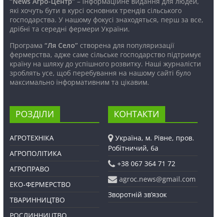
“News Агро-Центр”
– інформаційне видання для людей,
які хочуть бути в курсі основних трендів сільського
господарства. У нашому фокусі знаходяться, перш за все,
дрібні та середні фермери України.
Програма
“Ля Село”
створена для популяризації
фермерства, адже саме сільське господарство підтримує
країну на шляху до успішного розвитку. Наші журналісти
зроблять усе, щоб перебування на нашому сайті було
максимально інформативним та цікавим.
РОЗДІЛИ
КОНТАКТИ
АГРОТЕХНІКА
Україна, м. Рівне, пров.
Робітничий, 6а
АГРОПОЛІТИКА
+38 067 364 71 72
АГРОПРАВО
agroc.news@gmail.com
ЕКО-ФЕРМЕРСТВО
Зворотній зв’язок
ТВАРИННИЦТВО
РОСЛИННИЦТВО