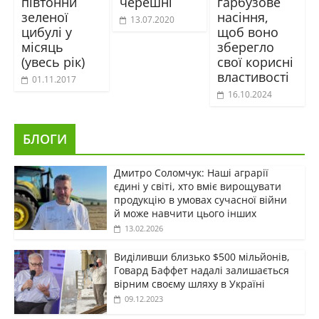
півтонни
черешні
гарбузове
зеленої
насіння,
13.07.2020
цибулі у
щоб воно
місяць
зберегло
(увесь рік)
свої корисні
властивості
01.11.2017
16.10.2024
БЛОГИ
Дмитро Соломчук: Наші аграрії
єдині у світі, хто вміє вирощувати
продукцію в умовах сучасної війни
й може навчити цього інших
13.02.2026
Виділивши близько $500 мільйонів,
Говард Баффет надалі залишається
вірним своєму шляху в Україні
09.12.2023