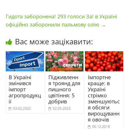
Гидота заборонена! 293 голоси За! в Україні
офіційно заборонили пальмову олію
→
Вас може зацікавити:
В Україні
Підживленн
Імпортне
змінився
я троянд для
краще: в
імпорт
пишного
Україні
агропродукц
цвітіння: 5
стрімко
ії
добрив
зменшуютьс
я обсяги
03.02.2022
02.05.2023
вирощуванн
я овочів
06.12.2018