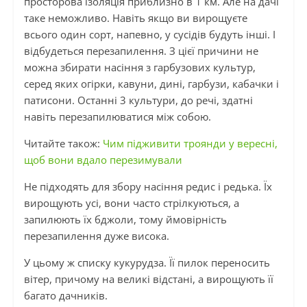
просторова ізоляція приблизно в 1 км. Але на дачі
таке неможливо. Навіть якщо ви вирощуєте
всього один сорт, напевно, у сусідів будуть інші. І
відбудеться перезапилення. З цієї причини не
можна збирати насіння з гарбузових культур,
серед яких огірки, кавуни, дині, гарбузи, кабачки і
патисони. Останні 3 культури, до речі, здатні
навіть перезапилюватися між собою.
Читайте також:
Чим підживити троянди у вересні,
щоб вони вдало перезимували
Не підходять для збору насіння редис і редька. Їх
вирощують усі, вони часто стрілкуються, а
запилюють їх бджоли, тому ймовірність
перезапилення дуже висока.
У цьому ж списку кукурудза. Її пилок переносить
вітер, причому на великі відстані, а вирощують її
багато дачників.