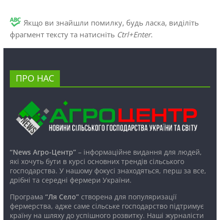
Якщо ви знайшли помилку, будь ласка, виділіть
фрагмент тексту та натисніть
Ctrl+Enter
.
ПРО НАС
“News Агро-Центр”
– інформаційне видання для людей,
які хочуть бути в курсі основних трендів сільського
господарства. У нашому фокусі знаходяться, перш за все,
дрібні та середні фермери України.
Програма
“Ля Село”
створена для популяризації
фермерства, адже саме сільське господарство підтримує
країну на шляху до успішного розвитку. Наші журналісти