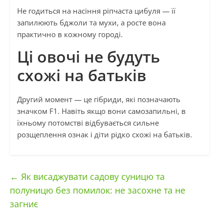
Не годиться на насіння ріпчаста цибуля — її
запилюють бджоли та мухи, а росте вона
практично в кожному городі.
Ці овочі не будуть
схожі на батьків
Другий момент — це гібриди, які позначають
значком F1. Навіть якщо вони самозапильні, в
їхньому потомстві відбувається сильне
розщеплення ознак і діти рідко схожі на батьків.
←
Як висаджувати садову суницю та
полуницю без помилок: не засохне та не
загниє