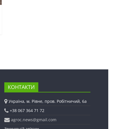
КОНТАКТИ
Україна, м. Рівне, пров. Робітничий, 6а
+38 067 364 71 72
agroc.news@gmail.com
Зворотній зв’язок