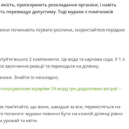
 якість, прискорюють розкладання органіки, і навіть
сть перевищує допустиму. Тоді мурахи з помічників
е вони починають псувати рослини, скористайтеся порадою
готуйте всього 2 компоненти. Це вода та харчова сода. У 1 л
ся закінчення реакції та переходьте на ділянку.
ники. Знайти їх нескладно.
 коштуватиме аграріям 14 млрд грн додаткових витрат –
к пам’ятайте, що вони, швидше за все, перемістяться на
о поганого: мурахи повинні бути на кожній ділянці рівно
м урожай та квіти.