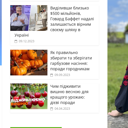
Виділивши близько
$500 мільйонів,
Говард Баффет надалі
залишається вірним
своєму шляху в
Україні
09.12.2023
Як правильно
збирати та зберігати
гарбузове насіння:
поради городникам
09.09.2023
Чим підживити
вишню весною для
кращого урожаю:
дієві поради
04.04.2023