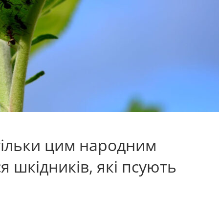
тільки цим народним
я шкідників, які псують