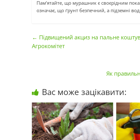
Пам’ятайте, що мурашник є своєрідним пока
означає, що ґрунт безпечний, а підземні во
←
Підвищений акциз на пальне коштува
Агрокомітет
Як правильн
Вас може зацікавити: