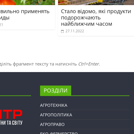
авильно применять
Стало відомо, які продукти
иды
подорожчають
найближчим часом
21
27.11.2022
іліть фрагмент тексту та натисніть
Ctrl+Enter
.
РОЗДІЛИ
АГРОТЕХНІКА
АГРОПОЛІТИКА
АГРОПРАВО
ЕКО-ФЕРМЕРСТВО