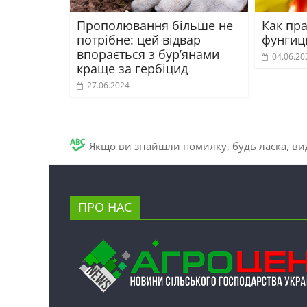
Прополювання більше не
Как пр
потрібне: цей відвар
фунгиц
впорається з бур’янами
04.06.20
краще за гербіцид
27.06.2024
Якщо ви знайшли помилку, будь ласка, вид
ПРО НАС