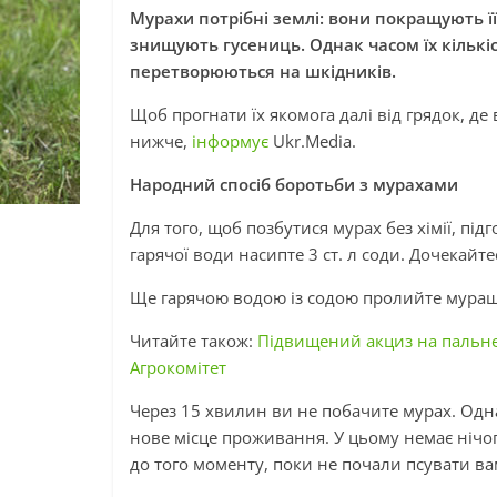
Мурахи потрібні землі: вони покращують її
знищують гусениць. Однак часом їх кількі
перетворюються на шкідників.
Щоб прогнати їх якомога далі від грядок, д
нижче,
інформує
Ukr.Media.
Народний спосіб боротьби з мурахами
Для того, щоб позбутися мурах без хімії, під
гарячої води насипте 3 ст. л соди. Дочекайте
Ще гарячою водою із содою пролийте мураш
Читайте також:
Підвищений акциз на пальне
Агрокомітет
Через 15 хвилин ви не побачите мурах. Одна
нове місце проживання. У цьому немає нічог
до того моменту, поки не почали псувати ва