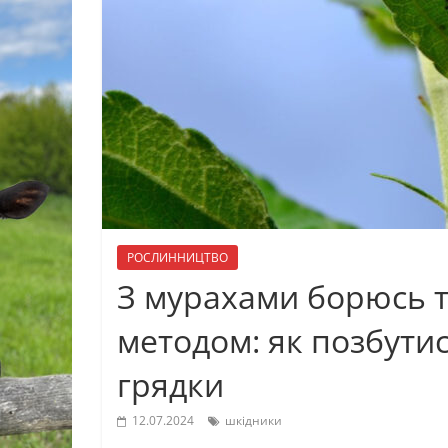
РОСЛИННИЦТВО
З мурахами борюсь 
методом: як позбутис
грядки
12.07.2024
шкідники