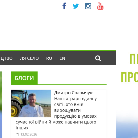
ИЦТВО
ЛЯ СЕЛО
RU
EN
БЛОГИ
Дмитро Соломчук:
Наші аграрії єдині у
світі, хто вміє
вирощувати
продукцію в умовах
сучасної війни й може навчити цього
інших
13.02.2026