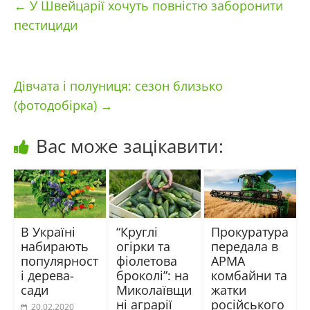
←
У Швейцарії хочуть повністю заборонити
пестициди
Дівчата і полуниця: сезон близько
(фотодобірка)
→
Вас може зацікавити:
В Україні
“Круглі
Прокуратура
набирають
огірки та
передала в
популярност
фіолетова
АРМА
і дерева-
броколі”: на
комбайни та
сади
Миколаївщи
жатки
ні аграрії
російського
20.02.2020