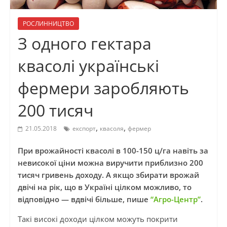
РОСЛИННИЦТВО
З одного гектара
квасолі українські
фермери заробляють
200 тисяч
,
,
21.05.2018
експорт
квасоля
фермер
При врожайності квасолі в 100-150 ц/га навіть за
невисокої ціни можна виручити приблизно 200
тисяч гривень доходу. А якщо збирати врожай
двічі на рік, що в Україні цілком можливо, то
відповідно — вдвічі більше, пише
“Агро-Центр”
.
Такі високі доходи цілком можуть покрити