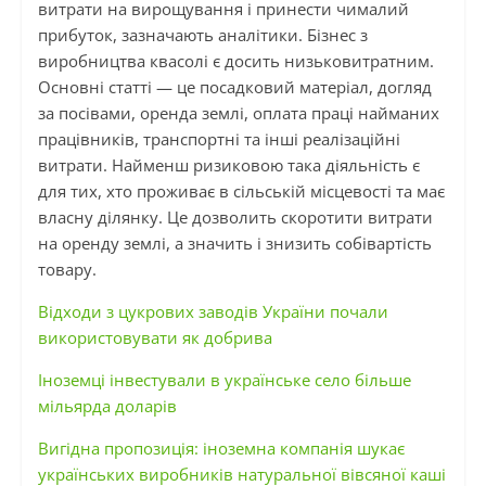
витрати на вирощування і принести чималий
прибуток, зазначають аналітики. Бізнес з
виробництва квасолі є досить низьковитратним.
Основні статті — це посадковий матеріал, догляд
за посівами, оренда землі, оплата праці найманих
працівників, транспортні та інші реалізаційні
витрати. Найменш ризиковою така діяльність є
для тих, хто проживає в сільській місцевості та має
власну ділянку. Це дозволить скоротити витрати
на оренду землі, а значить і знизить собівартість
товару.
Відходи з цукрових заводів України почали
використовувати як добрива
Іноземці інвестували в українське село більше
мільярда доларів
Вигідна пропозиція: іноземна компанія шукає
українських виробників натуральної вівсяної каші