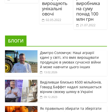
вирощують
виробника
унікальні
на суму
овочі
понад 100
млн грн
02.05.2022
21.07.2022
БЛОГИ
Дмитро Соломчук: Наші аграрії
єдині у світі, хто вміє вирощувати
продукцію в умовах сучасної війни
й може навчити цього інших
13.02.2026
Виділивши близько $500 мільйонів,
Говард Баффет надалі залишається
вірним своєму шляху в Україні
09.12.2023
Як правильно збирати та зберігати