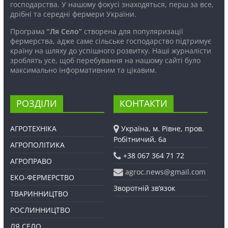
господарства. У нашому фокусі знаходяться, перш за все,
дрібні та середні фермери України.
Програма
“Ля Село”
створена для популяризації
фермерства, адже саме сільське господарство підтримує
країну на шляху до успішного розвитку. Наші журналісти
зроблять усе, щоб перебування на нашому сайті було
максимально інформативним та цікавим.
РОЗДІЛИ
КОНТАКТИ
АГРОТЕХНІКА
Україна, м. Рівне, пров.
Робітничий, 6а
АГРОПОЛІТИКА
+38 067 364 71 72
АГРОПРАВО
agroc.news@gmail.com
ЕКО-ФЕРМЕРСТВО
Зворотній зв’язок
ТВАРИННИЦТВО
РОСЛИННИЦТВО
ЛЯ СЕЛО