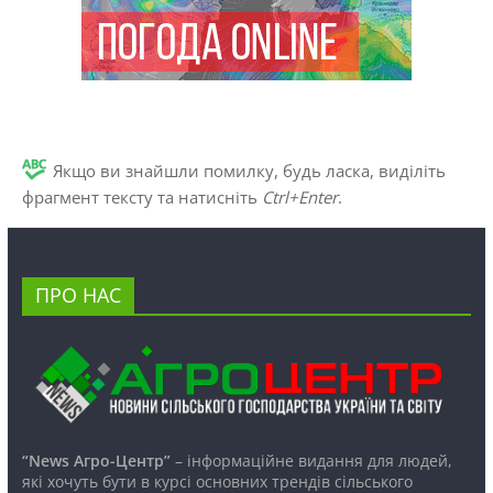
Якщо ви знайшли помилку, будь ласка, виділіть
фрагмент тексту та натисніть
Ctrl+Enter
.
ПРО НАС
“News Агро-Центр”
– інформаційне видання для людей,
які хочуть бути в курсі основних трендів сільського