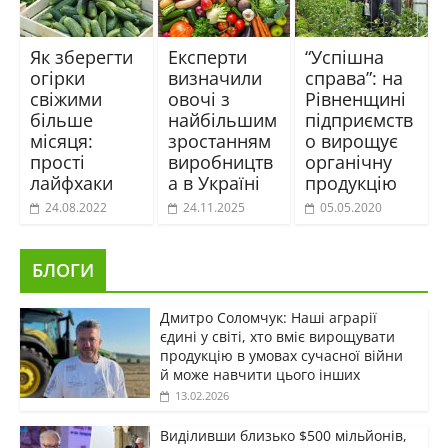
Як зберегти
Експерти
“Успішна
огірки
визначили
справа”: на
свіжими
овочі з
Рівненщині
більше
найбільшим
підприємств
місяця:
зростанням
о вирощує
прості
виробництв
органічну
лайфхаки
а в Україні
продукцію
24.08.2022
24.11.2025
05.05.2020
БЛОГИ
Дмитро Соломчук: Наші аграрії
єдині у світі, хто вміє вирощувати
продукцію в умовах сучасної війни
й може навчити цього інших
13.02.2026
Виділивши близько $500 мільйонів,