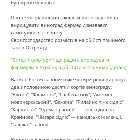
був мрією чоловіка.
Про те як правильно закласти виноградник та
вирощувати виноград фермер дізнавався
самотужки з Інтернету.
Своє господарство розмістив на обійсті покійного
тата в Острожці.
“Вигідні культури”: що радять вирощувати
фермерам в Україні, щоб стати успішними (деталі)
Василь Ростиславович вже чотири роки вирощує
два з половиною десятки сортів винограду:
“Віктор”, “Фламінго”, “
Галбена
ноу
“, “Аметист
новочеркаський”, “
Бажена
“, “
Рилайнс
пінк
сідліс
“,
“Кардинал”, “Гурман ранній” — селекціонера
Крайнова, “Ніагара
сідліс
” — канадської селекції,
“
Галахат
” та інші.
Виноград Василь вирощує для себе та на