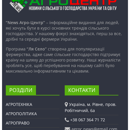
“News Агро-Центр”
– інформаційне видання для людей,
які хочуть бути в курсі основних трендів сільського
господарства. У нашому фокусі знаходяться, перш за все,
дрібні та середні фермери України.
Програма
“Ля Село”
створена для популяризації
фермерства, адже саме сільське господарство підтримує
країну на шляху до успішного розвитку. Наші журналісти
зроблять усе, щоб перебування на нашому сайті було
максимально інформативним та цікавим.
РОЗДІЛИ
КОНТАКТИ
АГРОТЕХНІКА
Україна, м. Рівне, пров.
Робітничий, 6а
АГРОПОЛІТИКА
+38 067 364 71 72
АГРОПРАВО
agroc.news@gmail.com