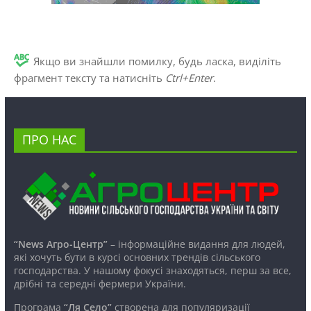
Якщо ви знайшли помилку, будь ласка, виділіть
фрагмент тексту та натисніть
Ctrl+Enter
.
ПРО НАС
“News Агро-Центр”
– інформаційне видання для людей,
які хочуть бути в курсі основних трендів сільського
господарства. У нашому фокусі знаходяться, перш за все,
дрібні та середні фермери України.
Програма
“Ля Село”
створена для популяризації