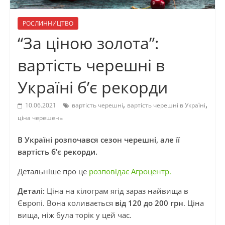
РОСЛИННИЦТВО
“За ціною золота”:
вартість черешні в
Україні б’є рекорди
,
,
10.06.2021
вартість черешні
вартість черешні в Україні
ціна черешень
В Україні розпочався сезон черешні, але її
вартість б’є рекорди.
Детальніше про це
розповідає Агроцентр.
Деталі:
Ціна на кілограм ягід зараз найвища в
Європі. Вона коливається
від 120 до 200 грн
. Ціна
вища, ніж була торік у цей час.