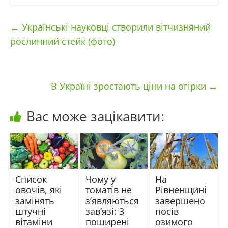
←
Українські науковці створили вітчизняний
рослинний стейк (фото)
В Україні зростають ціни на огірки
→
Вас може зацікавити:
Список
Чому у
На
овочів, які
томатів не
Рівненщині
замінять
з’являються
завершено
штучні
зав’язі: 3
посів
вітаміни
поширені
озимого