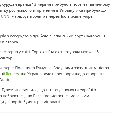
кукурудзи вранці 13 червня прибуло в порт на північному
чатку російського вторгнення в Україну, яка прибула до
є
CNN
, маршрут пролягав через Балтійське море.
pila з кукурудзою прибуло в іспанський порт Ла-Корунья
 вівторка.
м зерна у світі. Торік країна експортувала майже 45
ультур.
, через Польщу та Румунію. Але днями заступник міністра
ції
Reuters
, що Україна веде переговори щодо створення
алтії.
. Туреччина заявила, що готова допомогти Україні з
а побоюється, що Росія скористається морським
и до портів будуть розміновані.