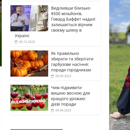
Виділивши близько
$500 мільйонів,
Говард Баффет надалі
залишається вірним
своєму шляху в
Україні
09.12.2023
Як правильно
збирати та зберігати
гарбузове насіння:
поради городникам
09.09.2023
Чим підживити
вишню весною для
кращого урожаю:
дієві поради
04.04.2023