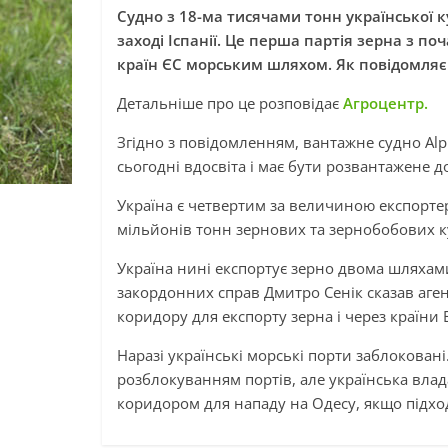
Судно з 18-ма тисячами тонн української 
заході Іспанії. Це перша партія зерна з по
країн ЄС морським шляхом. Як повідомля
Детальніше про це розповідає
Агроцентр.
Згідно з повідомленням, вантажне судно Alp
сьогодні вдосвіта і має бути розвантажене до
Україна є четвертим за величиною експортеро
мільйонів тонн зернових та зернобобових к
Україна нині експортує зерно двома шляхами
закордонних справ Дмитро Сенік сказав аген
коридору для експорту зерна і через країни Б
Наразі українські морські порти заблоковані
розблокуванням портів, але українська влад
коридором для нападу на Одесу, якщо підход