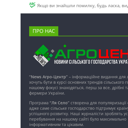
Якщо ви знайшли помилку, будь ласка, вид
ПРО НАС
“News Агро-Центр”
– інформаційне видання для 
хочуть бути в курсі основних трендів сільського 
нашому фокусі знаходяться, перш за все, дрібні т
фермери України.
Програма
“Ля Село”
створена для популяризації
адже саме сільське господарство підтримує країн
успішного розвитку. Наші журналісти зроблять ус
перебування на нашому сайті було максимально
інформативним та цікавим.