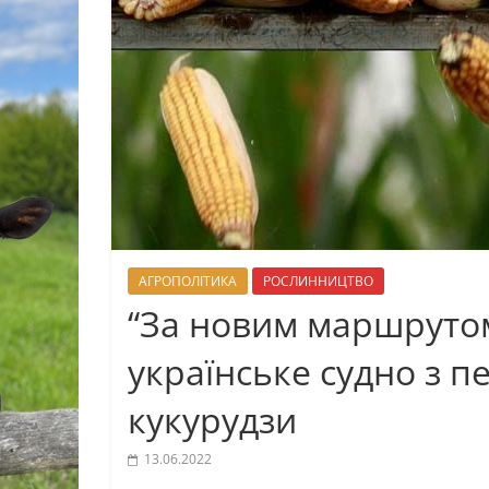
АГРОПОЛІТИКА
РОСЛИННИЦТВО
“За новим маршрутом
українське судно з п
кукурудзи
13.06.2022