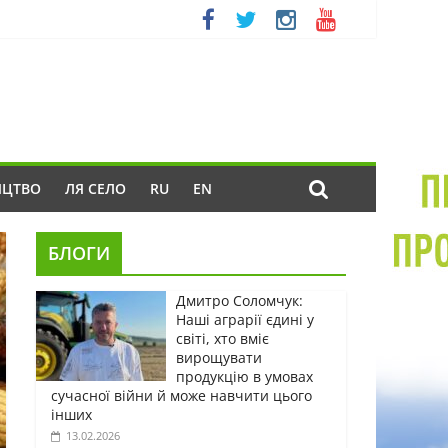
ИЦТВО
ЛЯ СЕЛО
RU
EN
БЛОГИ
Дмитро Соломчук:
Наші аграрії єдині у
світі, хто вміє
вирощувати
продукцію в умовах
сучасної війни й може навчити цього
інших
13.02.2026