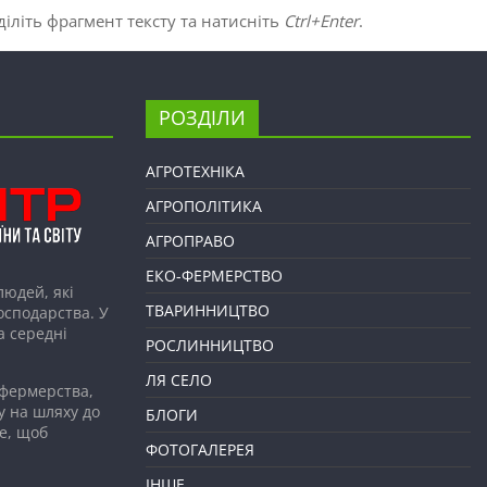
іліть фрагмент тексту та натисніть
Ctrl+Enter
.
РОЗДІЛИ
АГРОТЕХНІКА
АГРОПОЛІТИКА
АГРОПРАВО
ЕКО-ФЕРМЕРСТВО
людей, які
ТВАРИННИЦТВО
господарства. У
а середні
РОСЛИННИЦТВО
ЛЯ СЕЛО
 фермерства,
у на шляху до
БЛОГИ
е, щоб
ФОТОГАЛЕРЕЯ
ІНШЕ