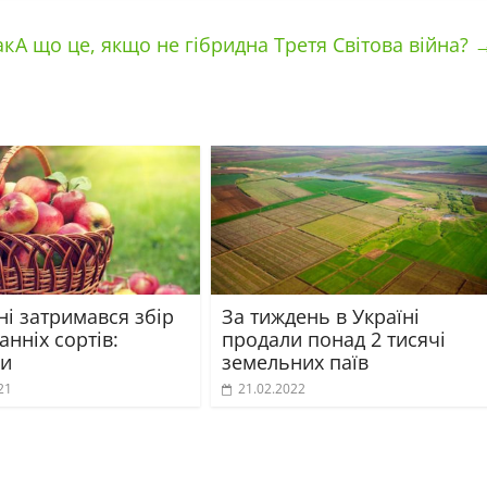
ак
А що це, якщо не гібридна Третя Світова війна?
ні затримався збір
За тиждень в Україні
анніх сортів:
продали понад 2 тисячі
и
земельних паїв
21
21.02.2022