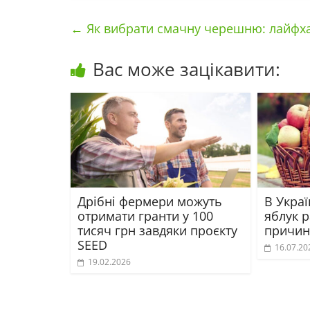
←
Як вибрати смачну черешню: лайфх
Вас може зацікавити:
Дрібні фермери можуть
В Украї
отримати гранти у 100
яблук р
тисяч грн завдяки проєкту
причин
SEED
16.07.20
19.02.2026