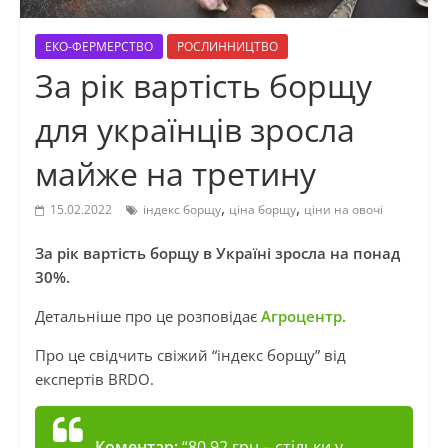
ЕКО-ФЕРМЕРСТВО
РОСЛИННИЦТВО
За рік вартість борщу
для українців зросла
майже на третину
,
,
15.02.2022
індекс борщу
ціна борщу
ціни на овочі
За рік вартість борщу в Україні зросла на понад
30%.
Детальніше про це розповідає
Агроцентр.
Про це свідчить свіжий “індекс борщу” від
експертів BRDO.
Коментар:
“80,92 грн – стільки у