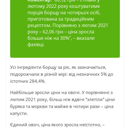
лютому 2022 року коштуватиме
порція борщу на чотирьох осіб,
приготована за традиційним
рецептом. Порівняно з лютим 2021
року – 62,06 грн – ціна зросла
більше ніж на 30%”,
– вказали
фахівці.
Усі інгредієнти борщу за рік, як зазначається,
подорожчали в різній мірі: від незначних 5% до
істотних 284,4%.
Найбільше зросли ціни на овочі. У порівнянні з
лютим 2021 року, більш ніж вдвічі “злетіли” ціни
буряка та моркви та майже в чотири рази – ціна
капусти.
Єдиний овоч, ціна якого зросла неістотно, –