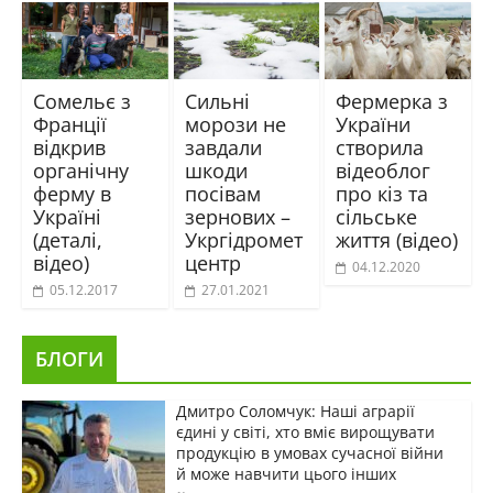
Сомельє з
Сильні
Фермерка з
Франції
морози не
України
відкрив
завдали
створила
органічну
шкоди
відеоблог
ферму в
посівам
про кіз та
Україні
зернових –
сільське
(деталі,
Укргідромет
життя (відео)
відео)
центр
04.12.2020
05.12.2017
27.01.2021
БЛОГИ
Дмитро Соломчук: Наші аграрії
єдині у світі, хто вміє вирощувати
продукцію в умовах сучасної війни
й може навчити цього інших