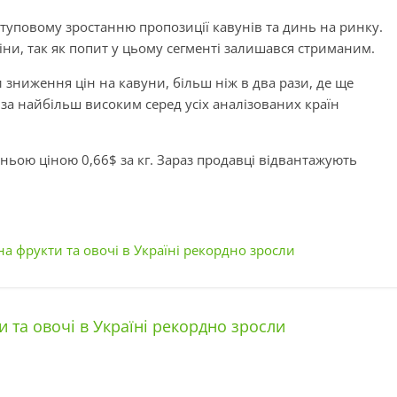
ступовому зростанню пропозиції кавунів та динь на ринку.
іни, так як попит у цьому сегменті залишався стриманим.
 зниження цін на кавуни, більш ніж в два рази, де ще
а найбільш високим серед усіх аналізованих країн
ньою ціною 0,66$ за кг. Зараз продавці відвантажують
 на фрукти та овочі в Україні рекордно зросли
и та овочі в Україні рекордно зросли