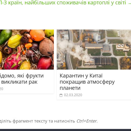
-3 країн, найбільших споживачів картоплі у світі
ідомо, які фрукти
Карантин у Китаї
 викликати рак
покращив атмосферу
планети
20
02.03.2020
іліть фрагмент тексту та натисніть
Ctrl+Enter
.