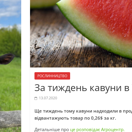
РОСЛИННИЦТВО
За тиждень кавуни в
13.07.2020
Ще тиждень тому кавуни надходили в прода
відвантажують товар по 0,26$ за кг.
Детальніше про
це розповідає Агроцент
р
.