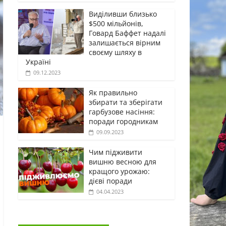
Виділивши близько
$500 мільйонів,
Говард Баффет надалі
залишається вірним
своєму шляху в
Україні
09.12.2023
Як правильно
збирати та зберігати
гарбузове насіння:
поради городникам
09.09.2023
Чим підживити
вишню весною для
кращого урожаю:
дієві поради
04.04.2023