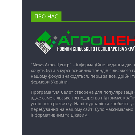
ПРО НАС
“News Агро-Центр”
– інформаційне видання для 
хочуть бути в курсі основних трендів сільського 
нашому фокусі знаходяться, перш за все, дрібні т
фермери України.
Програма
“Ля Село”
створена для популяризації
адже саме сільське господарство підтримує країн
успішного розвитку. Наші журналісти зроблять ус
перебування на нашому сайті було максимально
інформативним та цікавим.