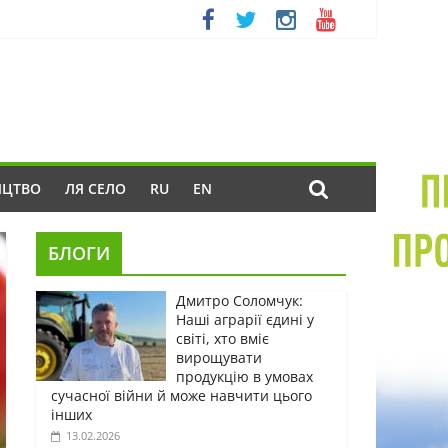
ИЦТВО
ЛЯ СЕЛО
RU
EN
БЛОГИ
Дмитро Соломчук:
Наші аграрії єдині у
світі, хто вміє
вирощувати
продукцію в умовах
сучасної війни й може навчити цього
інших
13.02.2026