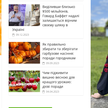
Виділивши близько
$500 мільйонів,
Говард Баффет надалі
залишається вірним
своєму шляху в
Україні
09.12.2023
Як правильно
збирати та зберігати
гарбузове насіння:
поради городникам
09.09.2023
Чим підживити
вишню весною для
кращого урожаю:
дієві поради
04.04.2023