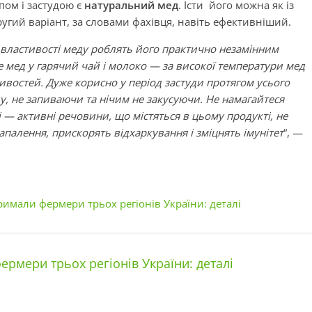
пом і застудою є
натуральний мед
. Їсти його можна як із
Другий варіант, за словами фахівця, навіть ефективніший.
 властивості меду роблять його практично незамінним
те мед у гарячий чай і молоко — за високої температури мед
ивостей. Дуже корисно у період застуди протягом усього
ду, не запиваючи та нічим не закусуючи. Не намагайтеся
 — активні речовини, що містяться в цьому продукті, не
запалення, прискорять відхаркування і зміцнять імунітет
“, —
имали фермери трьох регіонів України: деталі
мери трьох регіонів України: деталі