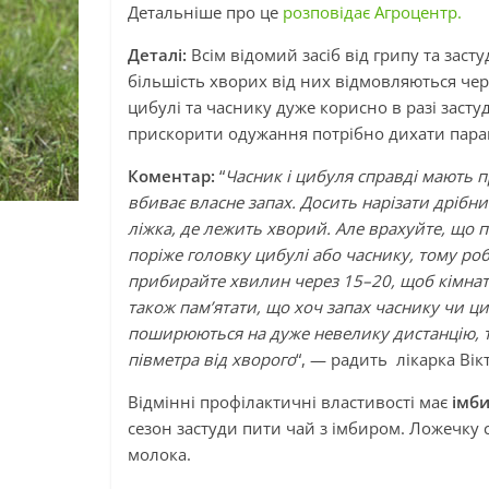
Детальніше про це
розповідає Агроцентр.
Деталі:
Всім відомий засіб від грипу та заст
більшість хворих від них відмовляються че
цибулі та часнику дуже корисно в разі засту
прискорити одужання потрібно дихати пара
Коментар:
“
Часник і цибуля справді мають п
вбиває власне запах. Досить нарізати дрібн
ліжка, де лежить хворий. Але врахуйте, що п
поріже головку цибулі або часнику, тому ро
прибирайте хвилин через 15–20, щоб кімната
також пам’ятати, що хоч запах часнику чи ци
поширюються на дуже невелику дистанцію, то
півметра від хворого
“, — радить лікарка Вік
Відмінні профілактичні властивості має
імб
сезон застуди пити чай з імбиром. Ложечку 
молока.