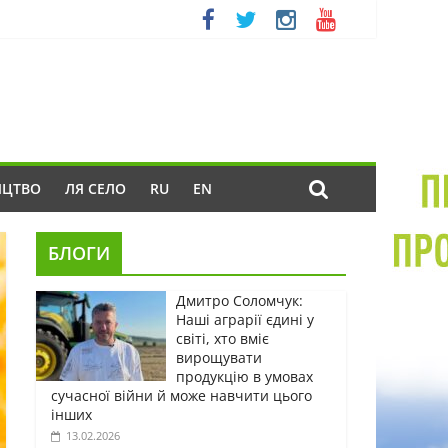
ИЦТВО
ЛЯ СЕЛО
RU
EN
БЛОГИ
Дмитро Соломчук:
Наші аграрії єдині у
світі, хто вміє
вирощувати
продукцію в умовах
сучасної війни й може навчити цього
інших
13.02.2026