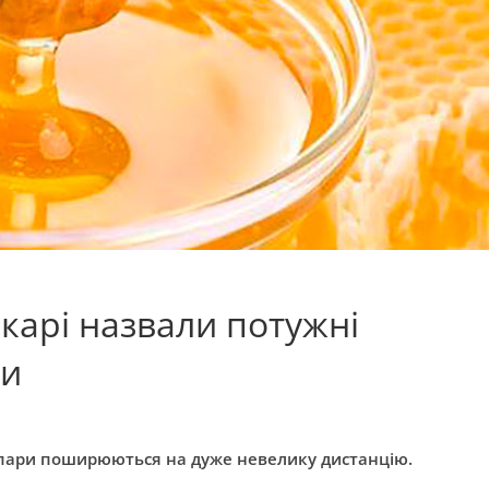
ікарі назвали потужні
ки
і пари поширюються на дуже невелику дистанцію.