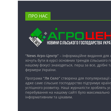
ПРО НАС
“News Агро-Центр”
– інформаційне видання для 
хочуть бути в курсі основних трендів сільського 
нашому фокусі знаходяться, перш за все, дрібні т
фермери України.
Програма
“Ля Село”
створена для популяризації
адже саме сільське господарство підтримує країн
успішного розвитку. Наші журналісти зроблять ус
перебування на нашому сайті було максимально
інформативним та цікавим.