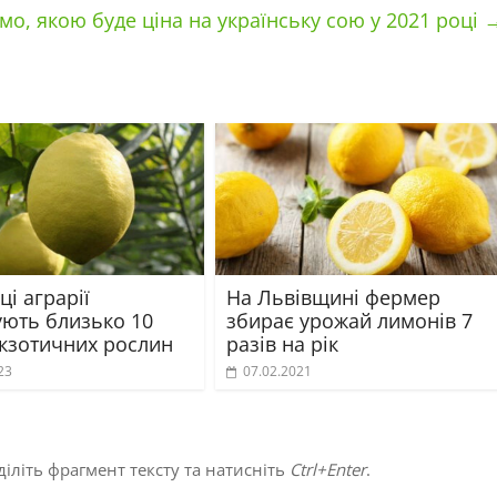
мо, якою буде ціна на українську сою у 2021 році
ці аграрії
На Львівщині фермер
ють близько 10
збирає урожай лимонів 7
екзотичних рослин
разів на рік
23
07.02.2021
іліть фрагмент тексту та натисніть
Ctrl+Enter
.