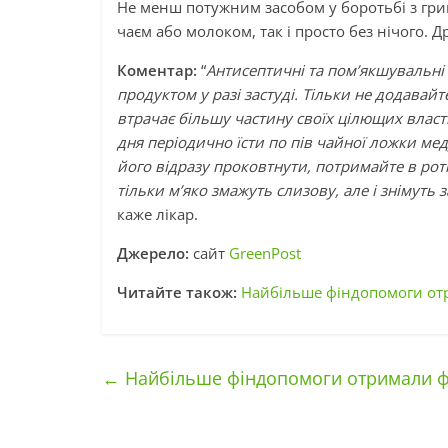
Не менш потужним засобом у боротьбі з гри
чаєм або молоком, так і просто без нічого. 
Коментар:
“
Антисептичні та пом’якшувальні
продуктом у разі застуді. Тільки не додавай
втрачає більшу частину своїх цілющих власт
дня періодично їсти по пів чайної ложки ме
його відразу проковтнути, потримайте в роті
тільки м’яко змажуть слизову, але і знімуть 
каже лікар.
Джерело:
сайт
GreenPost
Читайте також:
Найбільше фіндопомоги отр
←
Найбільше фіндопомоги отримали фер