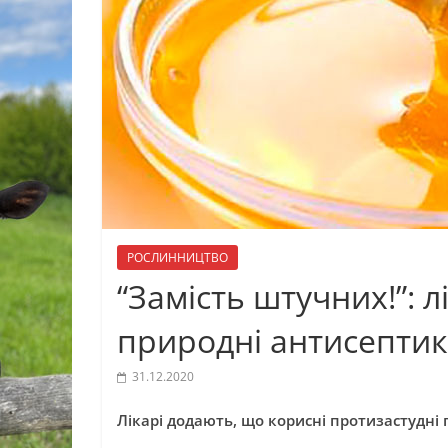
РОСЛИННИЦТВО
“Замість штучних!”: л
природні антисепти
31.12.2020
Лікарі додають, що корисні протизастудн