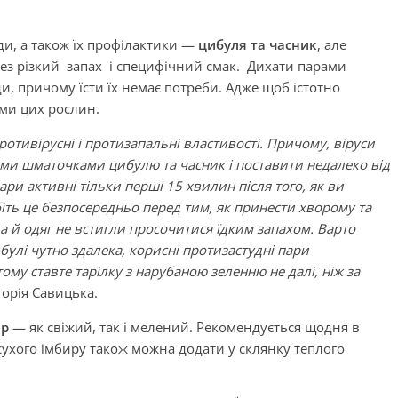
уди, а також їх профілактики —
цибуля та часник
, але
рез різкий запах і специфічний смак. Дихати парами
ди, причому їсти їх немає потреби. Адже щоб істотно
ми цих рослин.
ротивірусні і протизапальні властивості. Причому, віруси
ими шматочками цибулю та часник і поставити недалеко від
ари активні тільки перші 15 хвилин після того, як ви
біть це безпосередньо перед тим, як принести хворому та
 й одяг не встигли просочитися їдким запахом. Варто
булі чутно здалека, корисні протизастудні пари
му ставте тарілку з нарубаною зеленню не далі, ніж за
торія Савицька.
ир
— як свіжий, так і мелений. Рекомендується щодня в
сухого імбиру також можна додати у склянку теплого