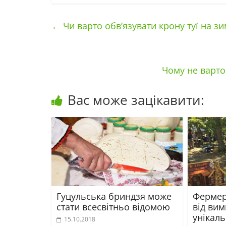
←
Чи варто обв’язувати крону туї на з
Чому не варто
Вас може зацікавити:
Гуцульська бриндзя може
Фермер
стати всесвітньо відомою
від ви
унікаль
15.10.2018