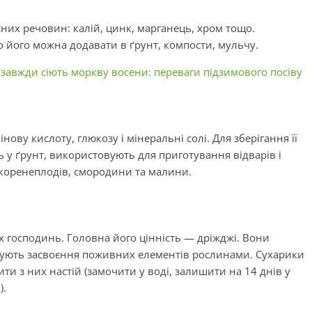
них речовин: калій, цинк, марганець, хром тощо.
го його можна додавати в ґрунт, компости, мульчу.
завжди сіють моркву восени: переваги підзимового посіву
ову кислоту, глюкозу і мінеральні солі. Для зберігання її
 у ґрунт, використовують для приготування відварів і
коренеплодів, смородини та малини.
х господинь. Головна його цінність — дріжджі. Вони
щують засвоєння поживних елементів рослинами. Сухарики
ти з них настій (замочити у воді, залишити на 14 днів у
).