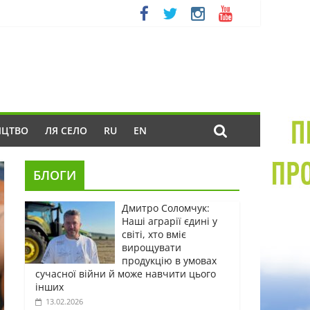
ИЦТВО
ЛЯ СЕЛО
RU
EN
БЛОГИ
Дмитро Соломчук:
Наші аграрії єдині у
світі, хто вміє
вирощувати
продукцію в умовах
сучасної війни й може навчити цього
інших
13.02.2026