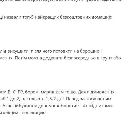
івці назвали топ-5 найкращих безкоштовних домашніх
слід висушити, після чого потовкти на борошно і
ження. Потім можна додавати безпосередньо в ґрунт або
пи B, C, PP, бором, марганцем тощо. Для підживлення
ії 1 до 2, настоюють 1,5-2 дні. Перед застосуванням
и. А ще цибулиння допомагає боротися зі шкідниками:
 кліщем і попелицею.