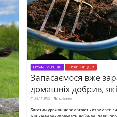
ЕКО-ФЕРМЕРСТВО
РОСЛИННИЦТВО
Запасаємося вже зар
домашніх добрив, які
22.11.2023
добрива
Багатий урожай допомагають отримати сис
мішками закуповувати добрива. Деякі прод