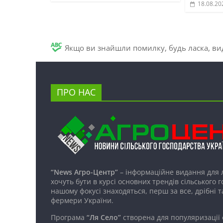
18.08.20
Якщо ви знайшли помилку, будь ласка, вид
ПРО НАС
“News Агро-Центр”
– інформаційне видання для 
хочуть бути в курсі основних трендів сільського 
нашому фокусі знаходяться, перш за все, дрібні т
фермери України.
Програма
“Ля Село”
створена для популяризації