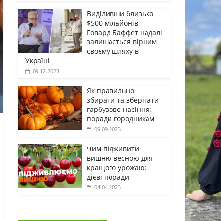
Виділивши близько
$500 мільйонів,
Говард Баффет надалі
залишається вірним
своєму шляху в
Україні
09.12.2023
Як правильно
збирати та зберігати
гарбузове насіння:
поради городникам
09.09.2023
Чим підживити
вишню весною для
кращого урожаю:
дієві поради
04.04.2023