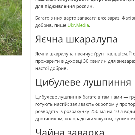
для підживлення рослин.
Багато з них варто запасати вже зараз. Фах
добрив, пише
Ukr.Media
.
Яєчна шкаралупа
Яєчна шкаралупа насичує ґрунт кальцієм. Її 
прожарити в духовці 30 хвилин для знезара
настої добрив.
Цибулеве лушпиння
Цибулеве лушпиння багате вітамінами — гру
готують настій: заливають окропом у пропорц
розводять із розрахунку 250 мл на 10 л вод
дротяником, колорадським жуком, суничним
Чайна заварка