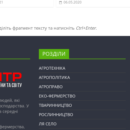
21
06.05.2020
іліть фрагмент тексту та натисніть
Ctrl+Enter
.
РОЗДІЛИ
АГРОТЕХНІКА
АГРОПОЛІТИКА
АГРОПРАВО
ЕКО-ФЕРМЕРСТВО
людей, які
ТВАРИННИЦТВО
господарства. У
а середні
РОСЛИННИЦТВО
ЛЯ СЕЛО
 фермерства,