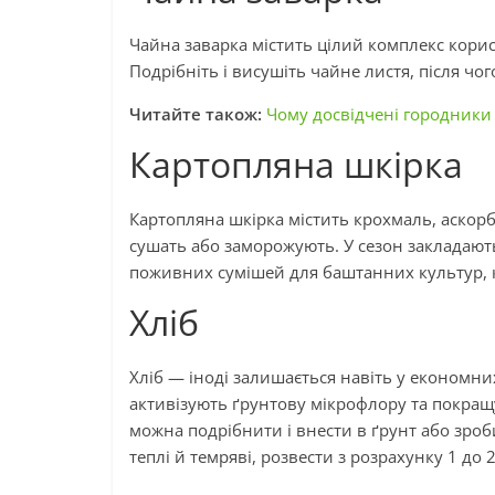
Чайна заварка містить цілий комплекс корис
Подрібніть і висушіть чайне листя, після чо
Читайте також:
Чому досвідчені городники 
Картопляна шкірка
Картопляна шкірка містить крохмаль, аскорбін
сушать або заморожують. У сезон закладають
поживних сумішей для баштанних культур, 
Хліб
Хліб — іноді залишається навіть у економни
активізують ґрунтову мікрофлору та покра
можна подрібнити і внести в ґрунт або зроби
теплі й темряві, розвести з розрахунку 1 до 2