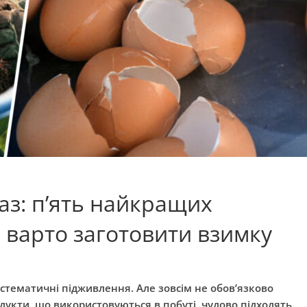
аз: п’ять найкращих
 варто заготовити взимку
тематичні підживлення. Але зовсім не обов’язково
укти, що використовуються в побуті, чудово підходять