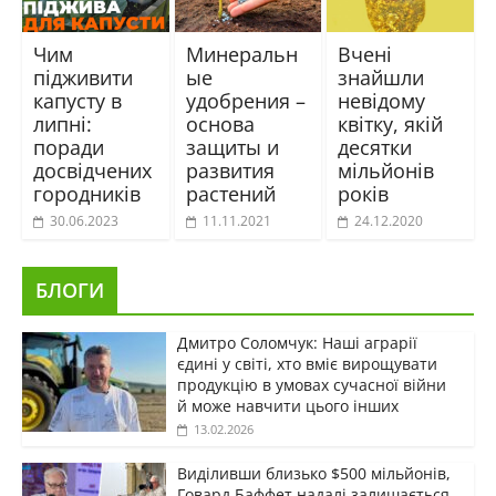
Чим
Минеральн
Вчені
підживити
ые
знайшли
капусту в
удобрения –
невідому
липні:
основа
квітку, якій
поради
защиты и
десятки
досвідчених
развития
мільйонів
городників
растений
років
30.06.2023
11.11.2021
24.12.2020
БЛОГИ
Дмитро Соломчук: Наші аграрії
єдині у світі, хто вміє вирощувати
продукцію в умовах сучасної війни
й може навчити цього інших
13.02.2026
Виділивши близько $500 мільйонів,
Говард Баффет надалі залишається