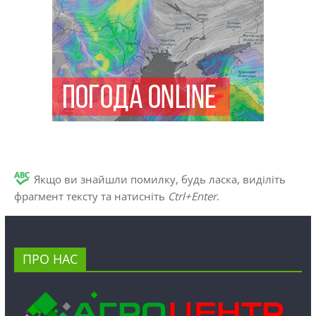
Якщо ви знайшли помилку, будь ласка, виділіть
фрагмент тексту та натисніть
Ctrl+Enter
.
ПРО НАС