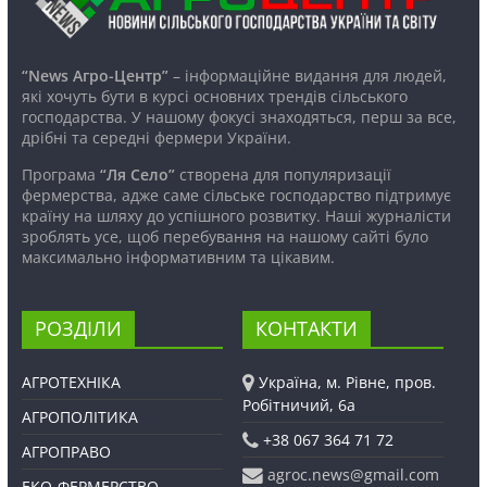
“News Агро-Центр”
– інформаційне видання для людей,
які хочуть бути в курсі основних трендів сільського
господарства. У нашому фокусі знаходяться, перш за все,
дрібні та середні фермери України.
Програма
“Ля Село”
створена для популяризації
фермерства, адже саме сільське господарство підтримує
країну на шляху до успішного розвитку. Наші журналісти
зроблять усе, щоб перебування на нашому сайті було
максимально інформативним та цікавим.
РОЗДІЛИ
КОНТАКТИ
АГРОТЕХНІКА
Україна, м. Рівне, пров.
Робітничий, 6а
АГРОПОЛІТИКА
+38 067 364 71 72
АГРОПРАВО
agroc.news@gmail.com
ЕКО-ФЕРМЕРСТВО