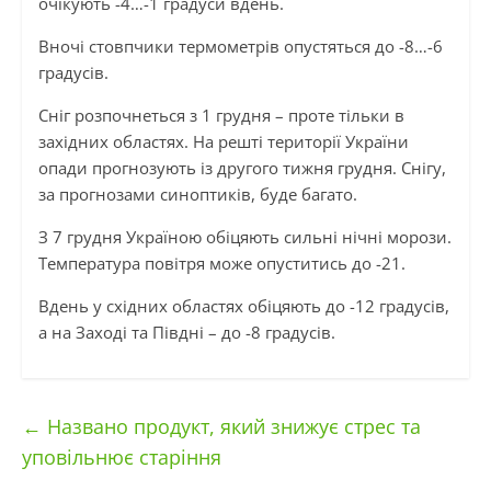
очікують -4…-1 градуси вдень.
Вночі стовпчики термометрів опустяться до -8…-6
градусів.
Сніг розпочнеться з 1 грудня – проте тільки в
західних областях. На решті території України
опади прогнозують із другого тижня грудня. Снігу,
за прогнозами синоптиків, буде багато.
З 7 грудня Україною обіцяють сильні нічні морози.
Температура повітря може опуститись до -21.
Вдень у східних областях обіцяють до -12 градусів,
а на Заході та Півдні – до -8 градусів.
←
Названо продукт, який знижує стрес та
уповільнює старіння