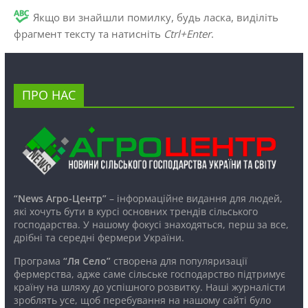
Якщо ви знайшли помилку, будь ласка, виділіть
фрагмент тексту та натисніть
Ctrl+Enter
.
ПРО НАС
“News Агро-Центр”
– інформаційне видання для людей,
які хочуть бути в курсі основних трендів сільського
господарства. У нашому фокусі знаходяться, перш за все,
дрібні та середні фермери України.
Програма
“Ля Село”
створена для популяризації
фермерства, адже саме сільське господарство підтримує
країну на шляху до успішного розвитку. Наші журналісти
зроблять усе, щоб перебування на нашому сайті було