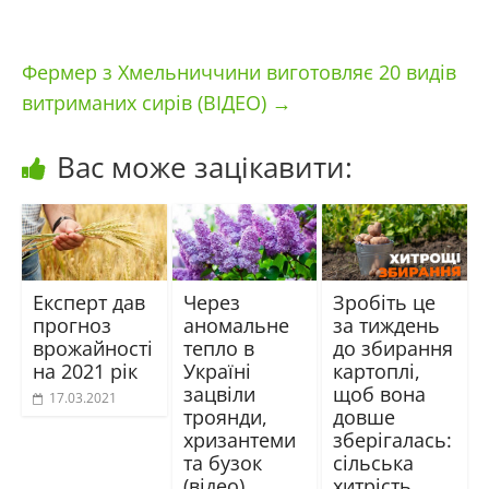
Фермер з Хмельниччини виготовляє 20 видів
витриманих сирів (ВІДЕО)
→
Вас може зацікавити:
Експерт дав
Через
Зробіть це
прогноз
аномальне
за тиждень
врожайності
тепло в
до збирання
на 2021 рік
Україні
картоплі,
зацвіли
щоб вона
17.03.2021
троянди,
довше
хризантеми
зберігалась:
та бузок
сільська
(відео)
хитрість