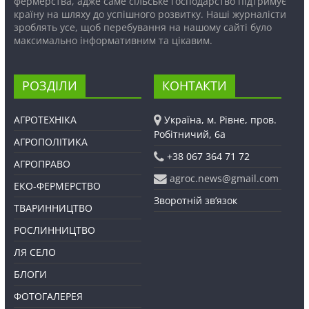
фермерства, адже саме сільське господарство підтримує
країну на шляху до успішного розвитку. Наші журналісти
зроблять усе, щоб перебування на нашому сайті було
максимально інформативним та цікавим.
РОЗДІЛИ
КОНТАКТИ
АГРОТЕХНІКА
Україна, м. Рівне, пров.
Робітничий, 6а
АГРОПОЛІТИКА
+38 067 364 71 72
АГРОПРАВО
agroc.news@gmail.com
ЕКО-ФЕРМЕРСТВО
Зворотній зв’язок
ТВАРИННИЦТВО
РОСЛИННИЦТВО
ЛЯ СЕЛО
БЛОГИ
ФОТОГАЛЕРЕЯ