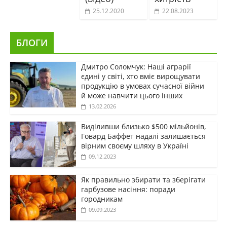
25.12.2020
22.08.2023
БЛОГИ
Дмитро Соломчук: Наші аграрії
єдині у світі, хто вміє вирощувати
продукцію в умовах сучасної війни
й може навчити цього інших
13.02.2026
Виділивши близько $500 мільйонів,
Говард Баффет надалі залишається
вірним своєму шляху в Україні
09.12.2023
Як правильно збирати та зберігати
гарбузове насіння: поради
городникам
09.09.2023