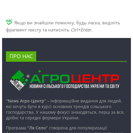
Якщо ви знайшли помилку, будь ласка, виділіть
фрагмент тексту та натисніть
Ctrl+Enter
.
ПРО НАС
“News Агро-Центр”
– інформаційне видання для людей,
які хочуть бути в курсі основних трендів сільського
господарства. У нашому фокусі знаходяться, перш за все,
дрібні та середні фермери України.
Програма
“Ля Село”
створена для популяризації