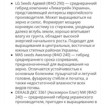
LG Seeds Адевей (ФАО 290) — среднеранний
гибрид компании «Лимагрейн Украина»,
представляющей интересы европейского
производителя. Может выращиваться на
зерно и силос. Формирует мощную
корневую систему со стержнем, уходящим
далеко вглубь земли, хорошо впитывает
влагу из грунта, обладает высокой
энергией начального роста. Подходит для
выращивания в центральных, восточных и
южных степных районах Украины.
MAS seeds Амелиор (ФАО 240) — гибрид
среднераннего срока созревания,
предназначенный для выращивания на
зерно. Отличается устойчивостью к
основным болезням: пузырчатой и летучей
головне, фузариозу стебля и початка, а
также недостаточной влажности всех
видов почвы.
DEKALB ДКС 3361 (Акселерон Елит) NW (ФАО
240) — среднеранний гибрид украинского
производителя, пригоден к выращиванию в