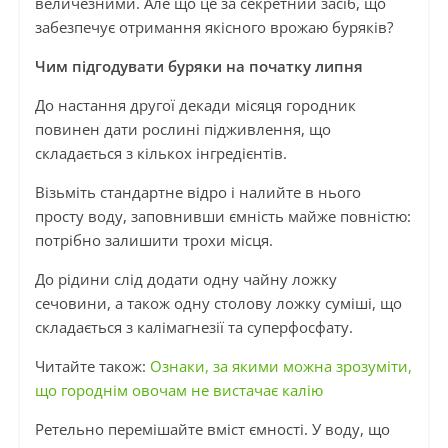
величезними. Але що це за секретний засіб, що
забезпечує отримання якісного врожаю буряків?
Чим підгодувати буряки на початку липня
До настання другої декади місяця городник
повинен дати рослині підживлення, що
складається з кількох інгредієнтів.
Візьміть стандартне відро і налийте в нього
просту воду, заповнивши ємність майже повністю:
потрібно залишити трохи місця.
До рідини слід додати одну чайну ложку
сечовини, а також одну столову ложку суміші, що
складається з калімагнезії та суперфосфату.
Читайте також:
Ознаки, за якими можна зрозуміти,
що городнім овочам не вистачає калію
Ретельно перемішайте вміст ємності. У воду, що