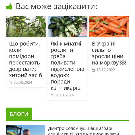
Вас може зацікавити:
Що робити,
Які кімнатні
В Україні
коли
рослини
сильно
помідори
треба
зросли ціни
перестають
поливати
на моркву ￼
дозрівати:
підкисленою
18.12.2022
хитрий засіб
водою:
поради
05.08.2024
квітникарів
26.01.2024
БЛОГИ
Дмитро Соломчук: Наші аграрії
єдині у світі, хто вміє вирощувати