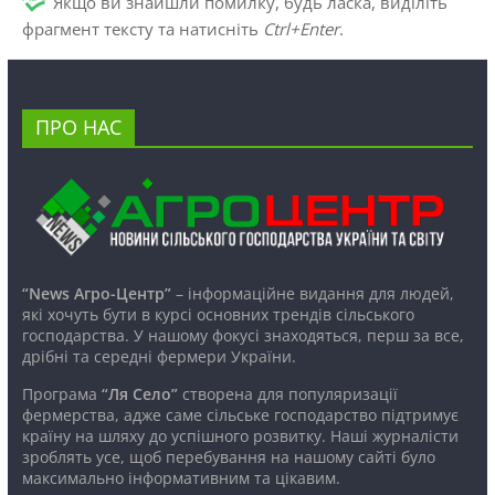
Якщо ви знайшли помилку, будь ласка, виділіть
фрагмент тексту та натисніть
Ctrl+Enter
.
ПРО НАС
“News Агро-Центр”
– інформаційне видання для людей,
які хочуть бути в курсі основних трендів сільського
господарства. У нашому фокусі знаходяться, перш за все,
дрібні та середні фермери України.
Програма
“Ля Село”
створена для популяризації
фермерства, адже саме сільське господарство підтримує
країну на шляху до успішного розвитку. Наші журналісти
зроблять усе, щоб перебування на нашому сайті було
максимально інформативним та цікавим.