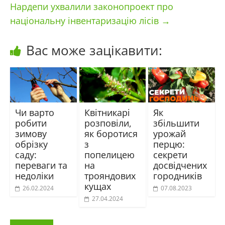
Нардепи ухвалили законопроект про
національну інвентаризацію лісів
→
Вас може зацікавити:
Чи варто
Квітникарі
Як
робити
розповіли,
збільшити
зимову
як боротися
урожай
обрізку
з
перцю:
саду:
попелицею
секрети
переваги та
на
досвідчених
недоліки
трояндових
городників
кущах
26.02.2024
07.08.2023
27.04.2024