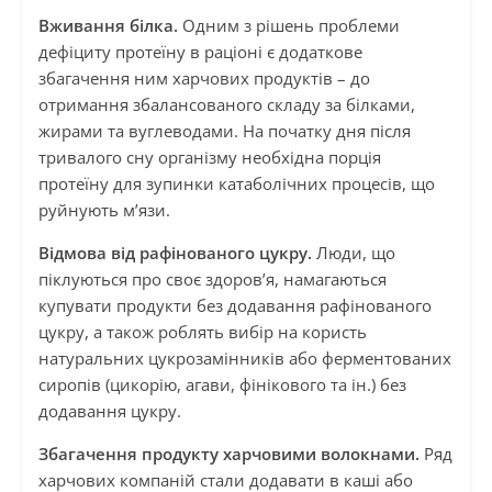
Вживання білка.
Одним з рішень проблеми
дефіциту протеїну в раціоні є додаткове
збагачення ним харчових продуктів – до
отримання збалансованого складу за білками,
жирами та вуглеводами. На початку дня після
тривалого сну організму необхідна порція
протеїну для зупинки катаболічних процесів, що
руйнують м’язи.
Відмова від рафінованого цукру.
Люди, що
піклуються про своє здоров’я, намагаються
купувати продукти без додавання рафінованого
цукру, а також роблять вибір на користь
натуральних цукрозамінників або ферментованих
сиропів (цикорію, агави, фінікового та ін.) без
додавання цукру.
Збагачення продукту харчовими волокнами.
Ряд
харчових компаній стали додавати в каші або