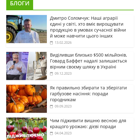
БЛОГИ
Дмитро Соломчук: Наші аграрії
єдині у світі, хто вміє вирощувати
продукцію в умовах сучасної війни
й може навчити цього інших
13.02.2026
Виділивши близько $500 мільйонів,
Говард Баффет надалі залишається
вірним своєму шляху в Україні
09.12.2023
Як правильно збирати та зберігати
гарбузове насіння: поради
городникам
09.09.2023
Чим підживити вишню весною для
кращого урожаю: дієві поради
04.04.2023