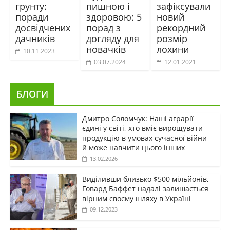
грунту:
пишною і
зафіксували
поради
здоровою: 5
новий
досвідчених
порад з
рекордний
дачників
догляду для
розмір
новачків
лохини
10.11.2023
03.07.2024
12.01.2021
БЛОГИ
Дмитро Соломчук: Наші аграрії
єдині у світі, хто вміє вирощувати
продукцію в умовах сучасної війни
й може навчити цього інших
13.02.2026
Виділивши близько $500 мільйонів,
Говард Баффет надалі залишається
вірним своєму шляху в Україні
09.12.2023