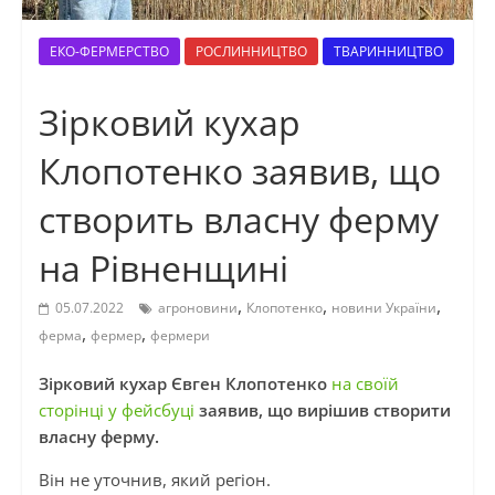
ЕКО-ФЕРМЕРСТВО
РОСЛИННИЦТВО
ТВАРИННИЦТВО
Зірковий кухар
Клопотенко заявив, що
створить власну ферму
на Рівненщині
,
,
,
05.07.2022
агроновини
Клопотенко
новини України
,
,
ферма
фермер
фермери
Зірковий кухар Євген Клопотенко
на своїй
сторінці у фейсбуці
заявив, що вирішив створити
власну ферму.
Він не уточнив, який регіон.