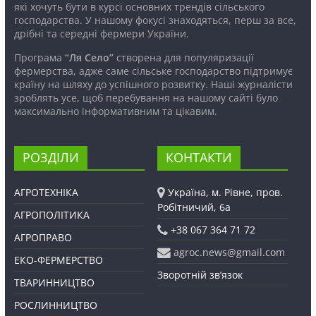
які хочуть бути в курсі основних трендів сільського
господарства. У нашому фокусі знаходяться, перш за все,
дрібні та середні фермери України.
Програма
“Ля Село”
створена для популяризації
фермерства, адже саме сільське господарство підтримує
країну на шляху до успішного розвитку. Наші журналісти
зроблять усе, щоб перебування на нашому сайті було
максимально інформативним та цікавим.
РОЗДІЛИ
КОНТАКТИ
АГРОТЕХНІКА
Україна, м. Рівне, пров.
Робітничий, 6а
АГРОПОЛІТИКА
+38 067 364 71 72
АГРОПРАВО
agroc.news@gmail.com
ЕКО-ФЕРМЕРСТВО
Зворотній зв’язок
ТВАРИННИЦТВО
РОСЛИННИЦТВО