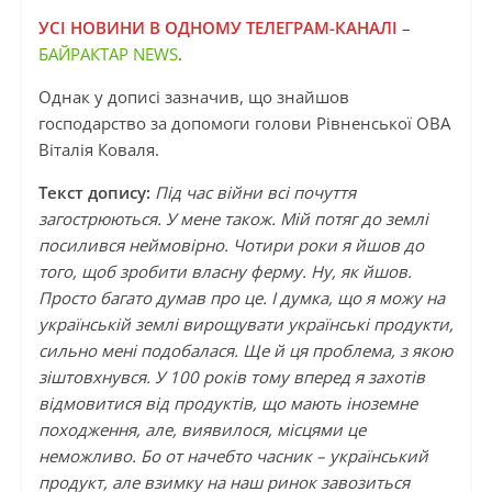
УСІ НОВИНИ В ОДНОМУ ТЕЛЕГРАМ-КАНАЛІ
–
БАЙРАКТАР NEWS
.
Однак у дописі зазначив, що знайшов
господарство за допомоги голови Рівненської ОВА
Віталія Коваля.
Текст допису:
Під час війни всі почуття
загострюються. У мене також. Мій потяг до землі
посилився неймовірно. Чотири роки я йшов до
того, щоб зробити власну ферму. Ну, як йшов.
Просто багато думав про це. І думка, що я можу на
українській землі вирощувати українські продукти,
сильно мені подобалася. Ще й ця проблема, з якою
зіштовхнувся. У 100 років тому вперед я захотів
відмовитися від продуктів, що мають іноземне
походження, але, виявилося, місцями це
неможливо. Бо от начебто часник – український
продукт, але взимку на наш ринок завозиться