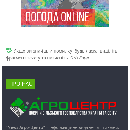
Якщо ви знайшли помилку, будь ласка, виділіть
фрагмент тексту та натисніть
Ctrl+Enter
.
ПРО НАС
“News Агро-Центр”
– інформаційне видання для людей,