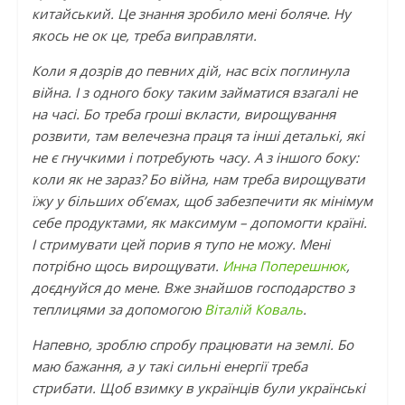
китайський. Це знання зробило мені боляче. Ну
якось не ок це, треба виправляти.
Коли я дозрів до певних дій, нас всіх поглинула
війна. І з одного боку таким займатися взагалі не
на часі. Бо треба гроші вкласти, вирощування
розвити, там велечезна праця та інші деталькі, які
не є гнучкими і потребують часу. А з іншого боку:
коли як не зараз? Бо війна, нам треба вирощувати
їжу у більших об’ємах, щоб забезпечити як мінімум
себе продуктами, як максимум – допомогти країні.
І стримувати цей порив я тупо не можу. Мені
потрібно щось вирощувати.
Инна Поперешнюк
,
доєднуйся до мене. Вже знайшов господарство з
теплицями за допомогою
Віталій Коваль
.
Напевно, зроблю спробу працювати на землі. Бо
маю бажання, а у такі сильні енергії треба
стрибати. Щоб взимку в українців були українські