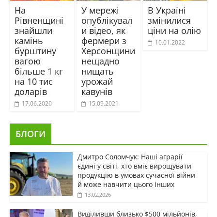
На
У мережі
В Україні
Рівненщині
опублікувал
змінилися
знайшли
и відео, як
ціни на олію
камінь
фермери з
10.01.2022
бурштину
Херсонщини
вагою
нещадно
більше 1 кг
нищать
на 10 тис
урожай
доларів
кавунів
17.06.2020
15.09.2021
БЛОГИ
Дмитро Соломчук: Наші аграрії
єдині у світі, хто вміє вирощувати
продукцію в умовах сучасної війни
й може навчити цього інших
13.02.2026
Виділивши близько $500 мільйонів,