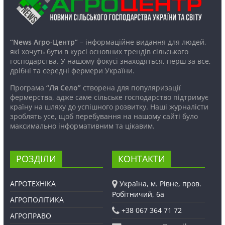
“News Агро-Центр”
– інформаційне видання для людей,
які хочуть бути в курсі основних трендів сільського
господарства. У нашому фокусі знаходяться, перш за все,
дрібні та середні фермери України.
Програма
“Ля Село”
створена для популяризації
фермерства, адже саме сільське господарство підтримує
країну на шляху до успішного розвитку. Наші журналісти
зроблять усе, щоб перебування на нашому сайті було
максимально інформативним та цікавим.
РОЗДІЛИ
КОНТАКТИ
АГРОТЕХНІКА
Україна, м. Рівне, пров.
Робітничий, 6а
АГРОПОЛІТИКА
+38 067 364 71 72
АГРОПРАВО