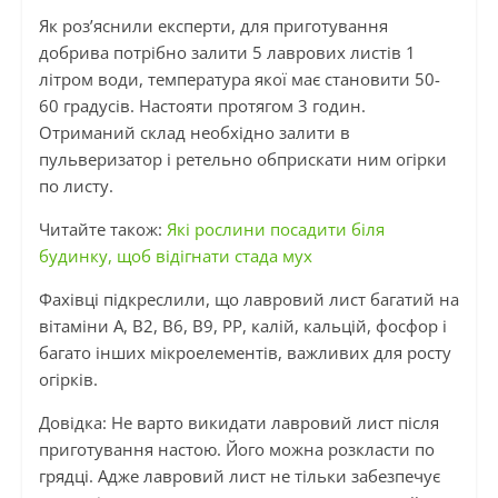
Як роз’яснили експерти, для приготування
добрива потрібно залити 5 лаврових листів 1
літром води, температура якої має становити 50-
60 градусів. Настояти протягом 3 годин.
Отриманий склад необхідно залити в
пульверизатор і ретельно обприскати ним огірки
по листу.
Читайте також:
Які рослини посадити біля
будинку, щоб відігнати стада мух
Фахівці підкреслили, що лавровий лист багатий на
вітаміни А, В2, В6, В9, РР, калій, кальцій, фосфор і
багато інших мікроелементів, важливих для росту
огірків.
Довідка: Не варто викидати лавровий лист після
приготування настою. Його можна розкласти по
грядці. Адже лавровий лист не тільки забезпечує