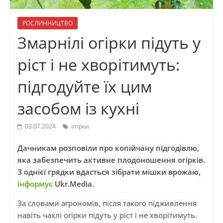
РОСЛИННИЦТВО
Змарнілі огірки підуть у
ріст і не хворітимуть:
підгодуйте їх цим
засобом із кухні
03.07.2024
огірки
Дачникам розповіли про копійчану підгодівлю,
яка забезпечить активне плодоношення огірків.
З однієї грядки вдасться зібрати мішки врожаю,
інформує
Ukr.Media.
За словами агрономів, після такого підживлення
навіть чахлі огірки підуть у ріст і не хворітимуть.