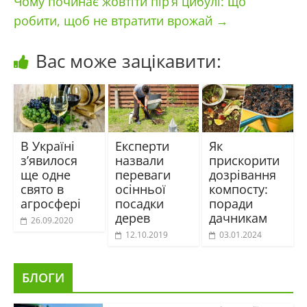
Чому починає жовтіти пір’я цибулі: що
робити, щоб не втратити врожай
→
Вас може зацікавити:
В Україні
Експерти
Як
з’явилося
назвали
прискорити
ще одне
переваги
дозрівання
свято в
осінньої
компосту:
агросфері
посадки
поради
дерев
дачникам
26.09.2020
12.10.2019
03.01.2024
БЛОГИ