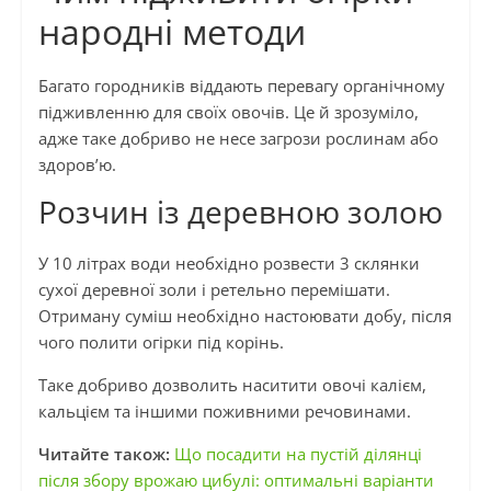
народні методи
Багато городників віддають перевагу органічному
підживленню для своїх овочів. Це й зрозуміло,
адже таке добриво не несе загрози рослинам або
здоров’ю.
Розчин із деревною золою
У 10 літрах води необхідно розвести 3 склянки
сухої деревної золи і ретельно перемішати.
Отриману суміш необхідно настоювати добу, після
чого полити огірки під корінь.
Таке добриво дозволить наситити овочі калієм,
кальцієм та іншими поживними речовинами.
Читайте також:
Що посадити на пустій ділянці
після збору врожаю цибулі: оптимальні варіанти