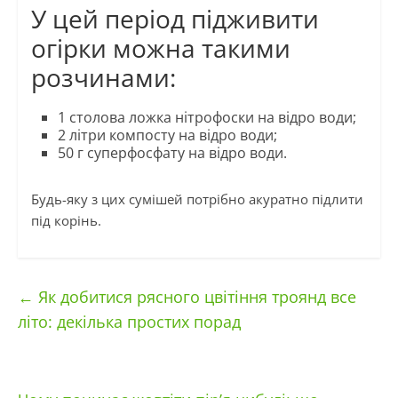
У цей період підживити
огірки можна такими
розчинами:
1 столова ложка нітрофоски на відро води;
2 літри компосту на відро води;
50 г суперфосфату на відро води.
Будь-яку з цих сумішей потрібно акуратно підлити
під корінь.
←
Як добитися рясного цвітіння троянд все
літо: декілька простих порад