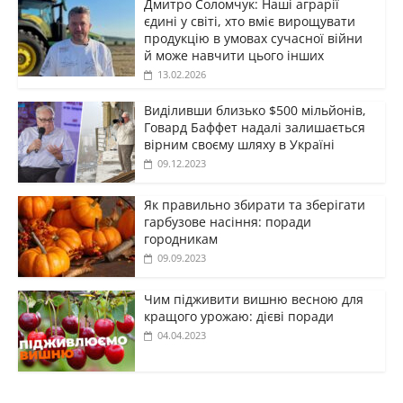
Дмитро Соломчук: Наші аграрії
єдині у світі, хто вміє вирощувати
продукцію в умовах сучасної війни
й може навчити цього інших
13.02.2026
Виділивши близько $500 мільйонів,
Говард Баффет надалі залишається
вірним своєму шляху в Україні
09.12.2023
Як правильно збирати та зберігати
гарбузове насіння: поради
городникам
09.09.2023
Чим підживити вишню весною для
кращого урожаю: дієві поради
04.04.2023