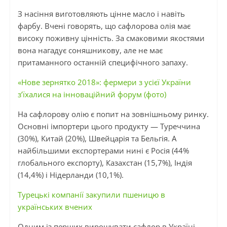
З насіння виготовляють цінне масло і навіть
фарбу. Вчені говорять, що сафлорова олія має
високу поживну цінність. За смаковими якостями
вона нагадує соняшникову, але не має
притаманного останній специфічного запаху.
«Нове зернятко 2018»: фермери з усієї України
з’їхалися на інноваційний форум (фото)
На сафлорову олію є попит на зовнішньому ринку.
Основні імпортери цього продукту — Туреччина
(30%), Китай (20%), Швейцарія та Бельгія. А
найбільшими експортерами нині є Росія (44%
глобального експорту), Казахстан (15,7%), Індія
(14,4%) і Нідерланди (10,1%).
Турецькі компанії закупили пшеницю в
українських вчених
Одним із перших вирощувати сафлор в Україні