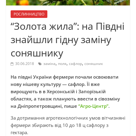
РОСЛИННИЦТВО
“Золота жила”: на Півдні
знайшли гідну заміну
соняшнику
,
,
,
30.06.2018
заміна
поля
сафлор
соняшник
На півдні України фермери почали освоювати
нову нішеву культуру — сафлор. Її вже
вирощують в в Херсонській і Запорізькій
областях, а також планують ввести в сівозміну
на Дніпропетровщині, пише
“Агро-Центр”
.
За дотримання агротехнологічних умов вітчизняні
фермери збирають від 10 до 18 ц сафлору з
гектара.