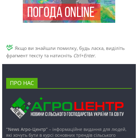
Якщо ви знайшли помилку, будь ласка, виділіть
фрагмент тексту та натисніть
Ctrl+Enter
.
ПРО НАС
“News Агро-Центр”
– інформаційне видання для людей,
які хочуть бути в курсі основних трендів сільського