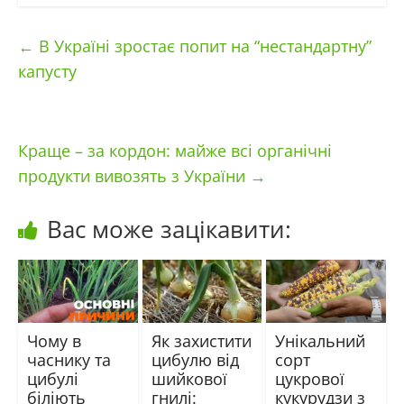
←
В Україні зростає попит на “нестандартну”
капусту
Краще – за кордон: майже всі органічні
продукти вивозять з України
→
Вас може зацікавити:
Чому в
Як захистити
Унікальний
часнику та
цибулю від
сорт
цибулі
шийкової
цукрової
біліють
гнилі:
кукурудзи з