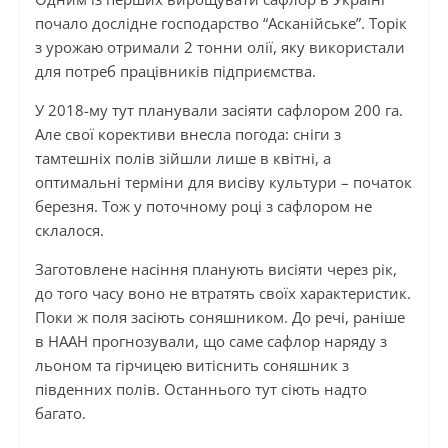
почало дослідне господарство “Асканійське”. Торік
з урожаю отримали 2 тонни олії, яку використали
для потреб працівників підприємства.
У 2018-му тут планували засіяти сафлором 200 га.
Але свої корективи внесла погода: сніги з
тамтешніх полів зійшли лише в квітні, а
оптимальні терміни для висіву культури – початок
березня. Тож у поточному році з сафлором не
склалося.
Заготовлене насіння планують висіяти через рік,
до того часу воно не втратять своїх характеристик.
Поки ж поля засіють соняшником. До речі, раніше
в НААН прогнозували, що саме сафлор наряду з
льоном та гірчицею витіснить соняшник з
південних полів. Останнього тут сіють надто
багато.