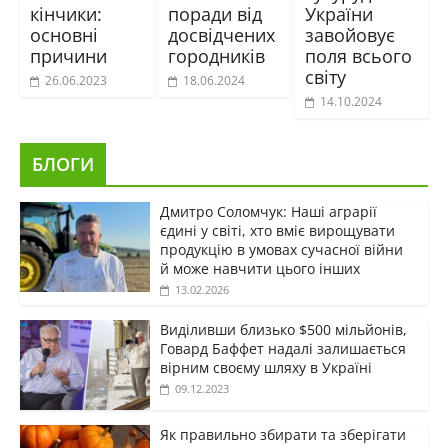
кінчики:
поради від
України
основні
досвідчених
завойовує
причини
городників
поля всього
світу
26.06.2023
18.06.2024
14.10.2024
БЛОГИ
Дмитро Соломчук: Наші аграрії
єдині у світі, хто вміє вирощувати
продукцію в умовах сучасної війни
й може навчити цього інших
13.02.2026
Виділивши близько $500 мільйонів,
Говард Баффет надалі залишається
вірним своєму шляху в Україні
09.12.2023
Як правильно збирати та зберігати