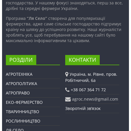
господарства. У нашому фокусі знаходяться, перш за все,
дрібні та середні фермери України.
Програма
“Ля Село”
створена для популяризації
фермерства, адже саме сільське господарство підтримує
країну на шляху до успішного розвитку. Наші журналісти
зроблять усе, щоб перебування на нашому сайті було
максимально інформативним та цікавим.
РОЗДІЛИ
КОНТАКТИ
АГРОТЕХНІКА
Україна, м. Рівне, пров.
Робітничий, 6а
АГРОПОЛІТИКА
+38 067 364 71 72
АГРОПРАВО
agroc.news@gmail.com
ЕКО-ФЕРМЕРСТВО
Зворотній зв’язок
ТВАРИННИЦТВО
РОСЛИННИЦТВО
ЛЯ СЕЛО