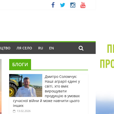
ИЦТВО
ЛЯ СЕЛО
RU
EN
БЛОГИ
Дмитро Соломчук:
Наші аграрії єдині у
світі, хто вміє
вирощувати
продукцію в умовах
сучасної війни й може навчити цього
інших
13.02.2026