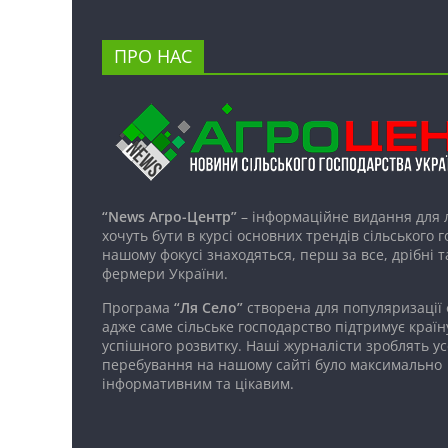
ПРО НАС
“News Агро-Центр”
– інформаційне видання для 
хочуть бути в курсі основних трендів сільського 
нашому фокусі знаходяться, перш за все, дрібні т
фермери України.
Програма
“Ля Село”
створена для популяризації
адже саме сільське господарство підтримує країн
успішного розвитку. Наші журналісти зроблять ус
перебування на нашому сайті було максимально
інформативним та цікавим.