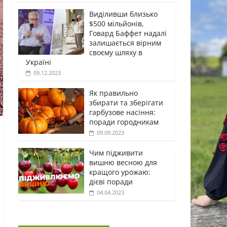
Виділивши близько
$500 мільйонів,
Говард Баффет надалі
залишається вірним
своєму шляху в
Україні
09.12.2023
Як правильно
збирати та зберігати
гарбузове насіння:
поради городникам
09.09.2023
Чим підживити
вишню весною для
кращого урожаю:
дієві поради
04.04.2023