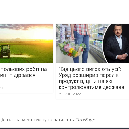
 польових робіт на
“Від цього виграють усі”:
ині підірвався
Уряд розширив перелік
р
продуктів, ціни на які
контролюватиме держава
21
12.01.2022
іліть фрагмент тексту та натисніть
Ctrl+Enter
.