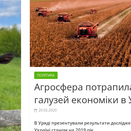
ПОЛІТИКА
Агросфера потрапил
галузей економіки в У
20.02.2020
В Уряді презентували результати дослідж
Україні станом на 2019 рік.