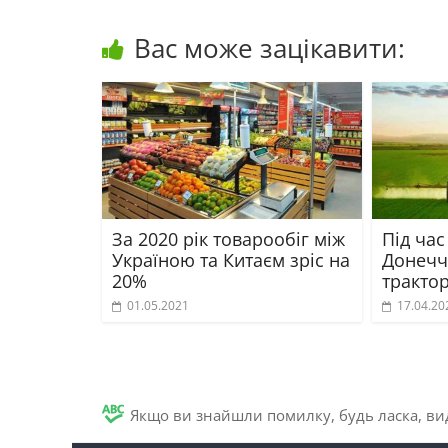
Вас може зацікавити:
За 2020 рік товарообіг між
Під час
Україною та Китаєм зріс на
Донечч
20%
тракто
01.05.2021
17.04.20
Якщо ви знайшли помилку, будь ласка, вид