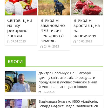
Світові ціни
В Україні
В Україні
на їжу
заміновано
зростає ціна
рекордно
470 тисяч
на
зросли
гектарів с/г
яловичину
земель
07.01.2023
15.02.2022
24.04.2023
БЛОГИ
Дмитро Соломчук: Наші аграрії
єдині у світі, хто вміє вирощувати
продукцію в умовах сучасної війни
й може навчити цього інших
13.02.2026
Виділивши близько $500 мільйонів,
Говард Баффет надалі залишається