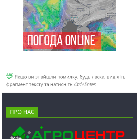
Якщо ви знайшли помилку, будь ласка, виділіть
фрагмент тексту та натисніть
Ctrl+Enter
.
ПРО НАС