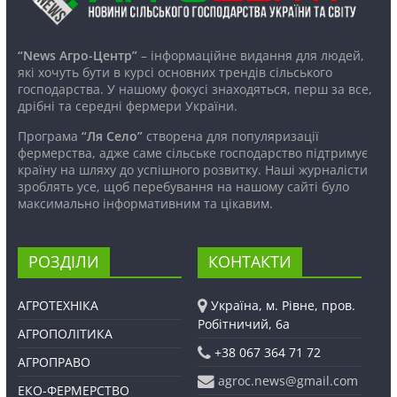
“News Агро-Центр”
– інформаційне видання для людей,
які хочуть бути в курсі основних трендів сільського
господарства. У нашому фокусі знаходяться, перш за все,
дрібні та середні фермери України.
Програма
“Ля Село”
створена для популяризації
фермерства, адже саме сільське господарство підтримує
країну на шляху до успішного розвитку. Наші журналісти
зроблять усе, щоб перебування на нашому сайті було
максимально інформативним та цікавим.
РОЗДІЛИ
КОНТАКТИ
АГРОТЕХНІКА
Україна, м. Рівне, пров.
Робітничий, 6а
АГРОПОЛІТИКА
+38 067 364 71 72
АГРОПРАВО
agroc.news@gmail.com
ЕКО-ФЕРМЕРСТВО