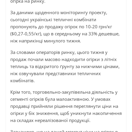
огірка на ринку.
За даними щоденного моніторингу проекту,
сьогодні українські тепличні комбінати
пропонують до продажу огірок по 10-20 грн/кг
($0,27-0,55/кг), що в середньому на 33% дешевше,
ніж наприкінці минулого тижня.
За словами операторів ринку, цього тижня у
продаж почали масово надходити огірки з літніх
теплиць та відкритого ґрунту за нижчими цінами,
ніж озвучували представники тепличних
комбінатів.
Крім того, торговельно-закупівельна діяльність у
сегменті огірків була малоактивною. У умовах
продавці прийняли рішення переглянути ціни на
огірки у бік зниження, щоб уникнути накопичення
на складах нереалізованої продукції.
Зазначимо, що на даний момент ціни на огірок в