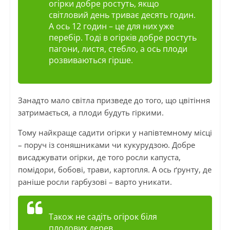
огірки добре ростуть, якщо
світловий день триває десять годин.
А ось 12 годин – це для них уже
перебір. Тоді в огірків добре ростуть
пагони, листя, стебло, а ось плоди
розвиваються гірше.
Занадто мало світла призведе до того, що цвітіння
затримається, а плоди будуть гіркими.
Тому найкраще садити огірки у напівтемному місці
– поруч із соняшниками чи кукурудзою. Добре
висаджувати огірки, де того росли капуста,
помідори, бобові, трави, картопля. А ось ґрунту, де
раніше росли гарбузові – варто уникати.
Також не садіть огірок біля
плодових дерев.