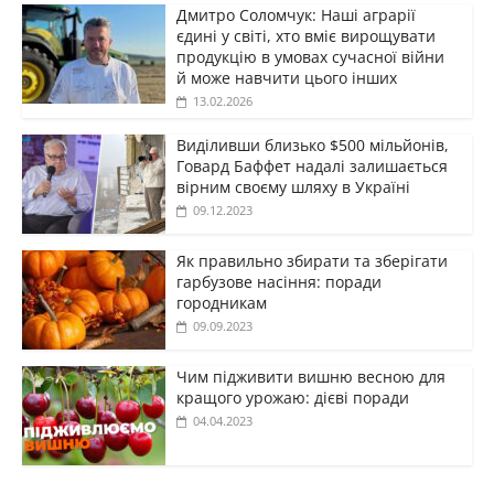
Дмитро Соломчук: Наші аграрії
єдині у світі, хто вміє вирощувати
продукцію в умовах сучасної війни
й може навчити цього інших
13.02.2026
Виділивши близько $500 мільйонів,
Говард Баффет надалі залишається
вірним своєму шляху в Україні
09.12.2023
Як правильно збирати та зберігати
гарбузове насіння: поради
городникам
09.09.2023
Чим підживити вишню весною для
кращого урожаю: дієві поради
04.04.2023