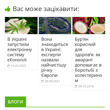
Вас може зацікавити:
В Україні
Вона
Бур’ян
запустили
знаходиться
корисний
електронну
в Україні:
для
систему
експерти
здоров’я: як
єКоноплі
назвали
амарант
найчистішу
допомагає в
14.03.2025
річку
боротьбі з
Європи
холестерино
м
09.08.2021
09.10.2018
БЛОГИ