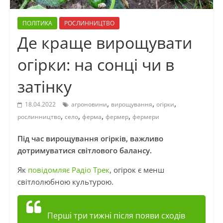
ПОЛІТИКА
РОСЛИННИЦТВО
Де краще вирощувати
огірки: на сонці чи в
затінку
,
,
,
18.04.2022
агроновини
вирощування
огірки
,
,
,
,
рослинництво
село
ферма
фермер
фермери
Під час вирощування огірків, важливо
дотримуватися світлового балансу.
Як
повідомляє Радіо Трек
, огірок є менш
світлолюбною культурою.
Перші три тижні після появи сходів