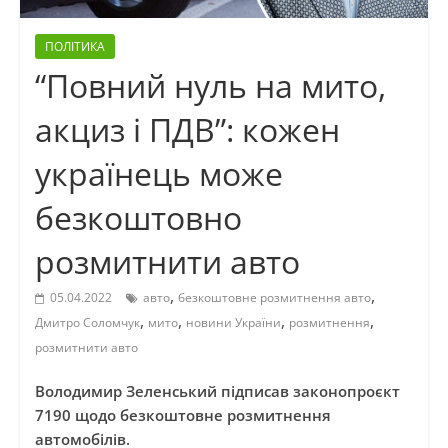
ПОЛІТИКА
“Повний нуль на мито,
акциз і ПДВ”: кожен
українець може
безкоштовно
розмитнити авто
,
,
05.04.2022
авто
безкоштовне розмитнення авто
,
,
,
,
Дмитро Соломчук
мито
новини України
розмитнення
розмитнити авто
Володимир Зеленський підписав законопроєкт
7190 щодо безкоштовне розмитнення
автомобілів.