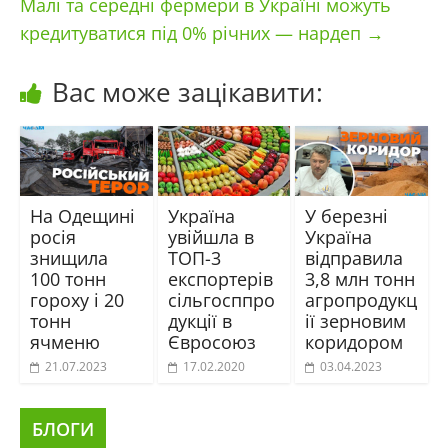
Малі та середні фермери в Україні можуть
кредитуватися під 0% річних — нардеп
→
Вас може зацікавити:
На Одещині
Україна
У березні
росія
увійшла в
Україна
знищила
ТОП-3
відправила
100 тонн
експортерів
3,8 млн тонн
гороху і 20
сільгосппро
агропродукц
тонн
дукції в
ії зерновим
ячменю
Євросоюз
коридором
21.07.2023
17.02.2020
03.04.2023
БЛОГИ