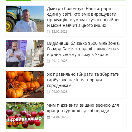
Дмитро Соломчук: Наші аграрії
єдині у світі, хто вміє вирощувати
продукцію в умовах сучасної війни
й може навчити цього інших
13.02.2026
Виділивши близько $500 мільйонів,
Говард Баффет надалі залишається
вірним своєму шляху в Україні
09.12.2023
Як правильно збирати та зберігати
гарбузове насіння: поради
городникам
09.09.2023
Чим підживити вишню весною для
кращого урожаю: дієві поради
04.04.2023